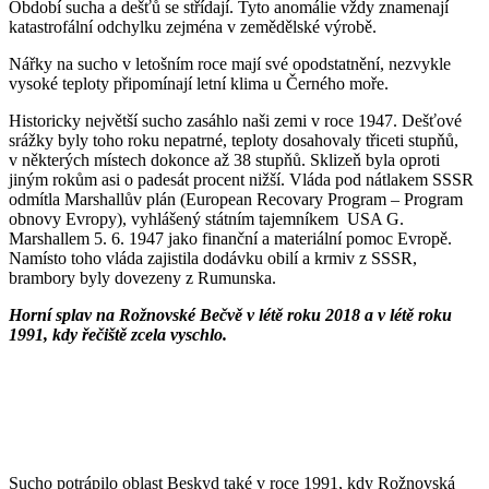
Období sucha a dešťů se střídají. Tyto anomálie vždy znamenají
katastrofální odchylku zejména v zemědělské výrobě.
Nářky na sucho v letošním roce mají své opodstatnění, nezvykle
vysoké teploty připomínají letní klima u Černého moře.
Historicky největší sucho zasáhlo naši zemi v roce 1947. Dešťové
srážky byly toho roku nepatrné, teploty dosahovaly třiceti stupňů,
v některých místech dokonce až 38 stupňů. Sklizeň byla oproti
jiným rokům asi o padesát procent nižší. Vláda pod nátlakem SSSR
odmítla Marshallův plán (European Recovary Program – Program
obnovy Evropy), vyhlášený státním tajemníkem USA G.
Marshallem 5. 6. 1947 jako finanční a materiální pomoc Evropě.
Namísto toho vláda zajistila dodávku obilí a krmiv z SSSR,
brambory byly dovezeny z Rumunska.
Horní splav na Rožnovské Bečvě v létě roku 2018 a v létě roku
1991, kdy řečiště zcela vyschlo.
Sucho potrápilo oblast Beskyd také v roce 1991, kdy Rožnovská