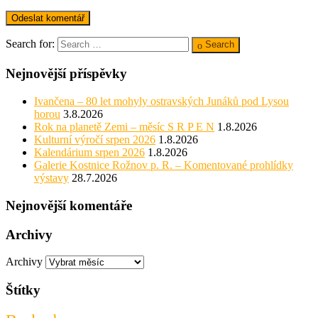
Search for:
Search
Nejnovější příspěvky
Ivančena – 80 let mohyly ostravských Junáků pod Lysou
horou
3.8.2026
Rok na planetě Zemi – měsíc S R P E N
1.8.2026
Kulturní výročí srpen 2026
1.8.2026
Kalendárium srpen 2026
1.8.2026
Galerie Kostnice Rožnov p. R. – Komentované prohlídky
výstavy
28.7.2026
Nejnovější komentáře
Archivy
Archivy
Štítky