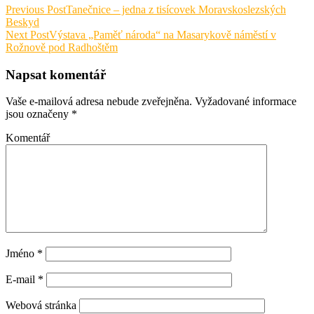
Previous Post
Tanečnice – jedna z tisícovek Moravskoslezských
Beskyd
Next Post
Výstava „Paměť národa“ na Masarykově náměstí v
Rožnově pod Radhoštěm
Napsat komentář
Vaše e-mailová adresa nebude zveřejněna.
Vyžadované informace
jsou označeny
*
Komentář
Jméno
*
E-mail
*
Webová stránka