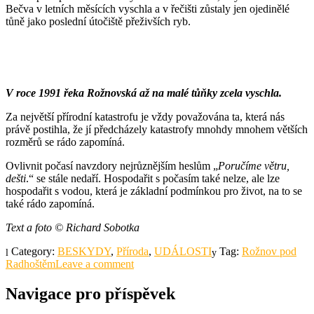
Bečva v letních měsících vyschla a v řečišti zůstaly jen ojedinělé
tůně jako poslední útočiště přeživších ryb.
V roce 1991 řeka Rožnovská až na malé tůňky zcela vyschla.
Za největší přírodní katastrofu je vždy považována ta, která nás
právě postihla, že jí předcházely katastrofy mnohdy mnohem větších
rozměrů se rádo zapomíná.
Ovlivnit počasí navzdory nejrůznějším heslům „
Poručíme větru,
dešti
.“ se stále nedaří. Hospodařit s počasím také nelze, ale lze
hospodařit s vodou, která je základní podmínkou pro život, na to se
také rádo zapomíná.
Text a foto
©
Richard Sobotka
Category:
BESKYDY
,
Příroda
,
UDÁLOSTI
Tag:
Rožnov pod
Radhoštěm
Leave a comment
Navigace pro příspěvek