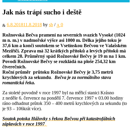
Jak nás trápí sucho i deště
6.8.2018
11.8.2018
by
sb
/
0
Rožnovská Bečva pramení na severních svazích Vysoké (1024
m n. m.) v nadmořské výšce asi 1000 m. Délka jejího toku je
37,6 km a končí soutokem se Vsetínskou Bečvou ve Valašském
Meziříčí. Zprava má 32 krátkých přítoků a levých přítoků má
celkem 28. Průměrný spád Rožnovské Bečvy je 19 m na 1 km.
Povodí Rožnovské Bečvy se rozkládá na ploše 254,32 km
čtverečních.
Roční průměr průtoku Rožnovské Bečvy je 3,75 metrů
krychlových za sekundu
.
Bečva je za normálního stavu
romantická řeka.
Za stoleté povodně v roce 1997 byl na měřicí stanici Krásno
z neděle 6. července na pondělí 7. července 1997 v 03.00 hodiny
ráno odhadnut průtok 350 – 400 metrů krychlových za sekundu (to
je 93 – 106krát více).
Soutok potoka Hážovky s řekou Bečvou při katastrofálních
záplavách v roce 1997
.