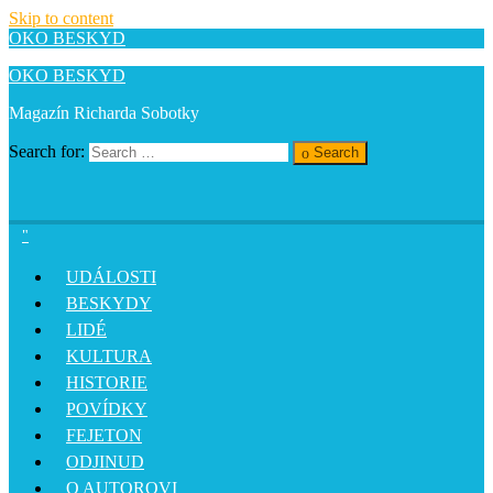
Skip to content
OKO BESKYD
OKO BESKYD
Magazín Richarda Sobotky
Search for:
Search
UDÁLOSTI
BESKYDY
LIDÉ
KULTURA
HISTORIE
POVÍDKY
FEJETON
ODJINUD
O AUTOROVI