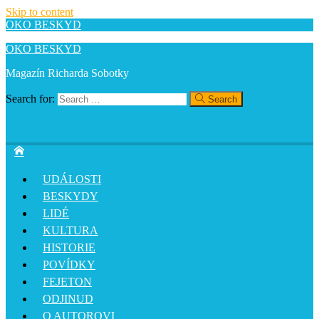
Skip to content
OKO BESKYD
OKO BESKYD
Magazín Richarda Sobotky
Search for:
Search
UDÁLOSTI
BESKYDY
LIDÉ
KULTURA
HISTORIE
POVÍDKY
FEJETON
ODJINUD
O AUTOROVI