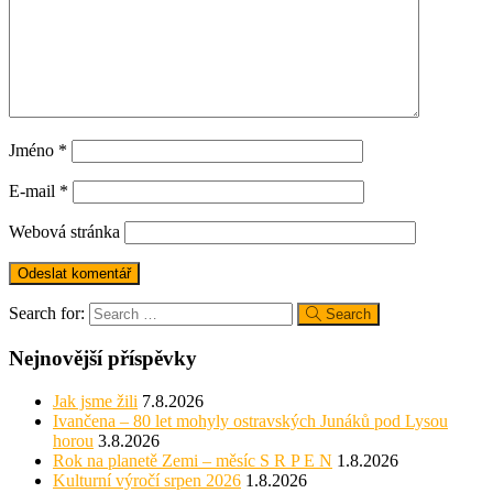
Jméno
*
E-mail
*
Webová stránka
Search for:
Search
Nejnovější příspěvky
Jak jsme žili
7.8.2026
Ivančena – 80 let mohyly ostravských Junáků pod Lysou
horou
3.8.2026
Rok na planetě Zemi – měsíc S R P E N
1.8.2026
Kulturní výročí srpen 2026
1.8.2026