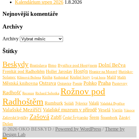
Kalendárium srpen 2026
1.8.2026
Nejnovější komentáře
Archivy
Archivy
Štítky
Beskydy
Dolní Bečva
Bratislava
Brno
Bystřice pod Hostýnem
Hostýn
Frenštát pod Radhoštěm
Holler Jaroslav
Hutisko-
Hranice na Moravě
Solanec
Krušné hory
Kniha
Malíř
Knihtiskař
Malíři
Klímová Božena
Lysá hora
Praha
Ostrava
Městská knihovna
Polsko
Pustevny
Ostravice
Poezie
Rožnov pod
Radhošť
Richard Sobotka
Recenze
Radhoštěm
Rumburk
Valaši
Soláň
Tylovice
Valašská Bystřice
Valašské Meziříčí
Valašské muzeum v přírodě
Veselá
Vsetín
Vánoce
Zašová
Zubří
Śrem
Zašovské kytičky
České Švýcarsko
Štramberk
Žárský
Dušan
© 2026 OKO BESKYD
/
Powered by WordPress
/
Theme by
Design Lab