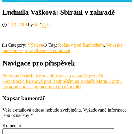
Ludmila Vašková: Sbírání v zahradě
1.10.2019
by
sb
/
0
Category:
Výstava
Tag:
Rožnov pod Radhoštěm
,
Valašské
muzeum v přírodě
Leave a comment
Navigace pro příspěvek
Previous Post
Matice svatohostýnská – soutěž pro děti
Next Post
V Rožnově pod Radhoštěm na sochaře Maria Kotrbu
nezapomenou – pojmenovali po něm ulici
Napsat komentář
Vaše e-mailová adresa nebude zveřejněna.
Vyžadované informace
jsou označeny
*
Komentář