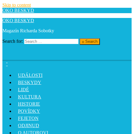
Skip to content
OKO BESKYD
OKO BESKYD
Magazín Richarda Sobotky
Search for:
Search
UDÁLOSTI
BESKYDY
LIDÉ
KULTURA
HISTORIE
POVÍDKY
FEJETON
ODJINUD
O AUTOROVI