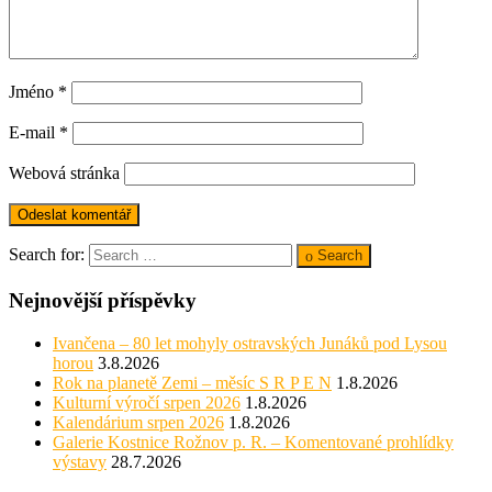
Jméno
*
E-mail
*
Webová stránka
Search for:
Search
Nejnovější příspěvky
Ivančena – 80 let mohyly ostravských Junáků pod Lysou
horou
3.8.2026
Rok na planetě Zemi – měsíc S R P E N
1.8.2026
Kulturní výročí srpen 2026
1.8.2026
Kalendárium srpen 2026
1.8.2026
Galerie Kostnice Rožnov p. R. – Komentované prohlídky
výstavy
28.7.2026