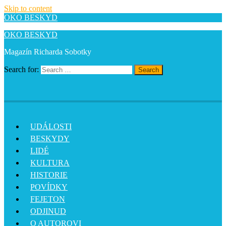
Skip to content
OKO BESKYD
OKO BESKYD
Magazín Richarda Sobotky
Search for:
Search
UDÁLOSTI
BESKYDY
LIDÉ
KULTURA
HISTORIE
POVÍDKY
FEJETON
ODJINUD
O AUTOROVI