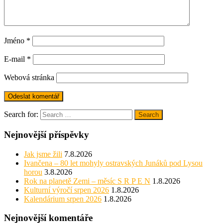
Jméno
*
E-mail
*
Webová stránka
Search for:
Search
Nejnovější příspěvky
Jak jsme žili
7.8.2026
Ivančena – 80 let mohyly ostravských Junáků pod Lysou
horou
3.8.2026
Rok na planetě Zemi – měsíc S R P E N
1.8.2026
Kulturní výročí srpen 2026
1.8.2026
Kalendárium srpen 2026
1.8.2026
Nejnovější komentáře