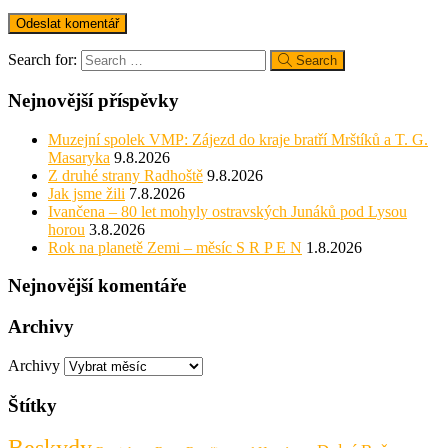
Search for:
Search
Nejnovější příspěvky
Muzejní spolek VMP: Zájezd do kraje bratří Mrštíků a T. G.
Masaryka
9.8.2026
Z druhé strany Radhoště
9.8.2026
Jak jsme žili
7.8.2026
Ivančena – 80 let mohyly ostravských Junáků pod Lysou
horou
3.8.2026
Rok na planetě Zemi – měsíc S R P E N
1.8.2026
Nejnovější komentáře
Archivy
Archivy
Štítky