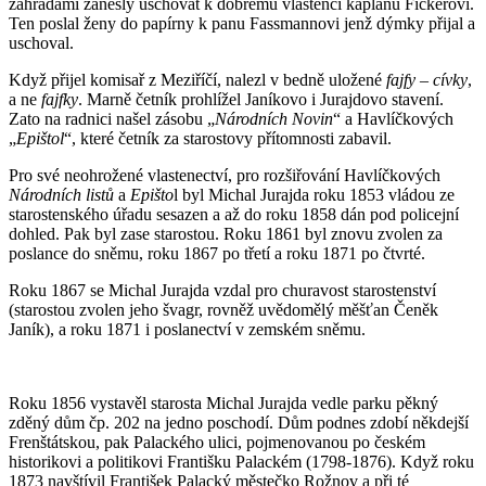
zahradami zanesly uschovat k dobrému vlastenci kaplanu Fickerovi.
Ten poslal ženy do papírny k panu Fassmannovi jenž dýmky přijal a
uschoval.
Když přijel komisař z Meziříčí, nalezl v bedně uložené
fajfy – cívky
,
a ne
fajfky
. Marně četník prohlížel Janíkovo i Jurajdovo stavení.
Zato na radnici našel zásobu „
Národních Novin
“ a Havlíčkových
„
Epištol
“, které četník za starostovy přítomnosti zabavil.
Pro své neohrožené vlastenectví, pro rozšiřování Havlíčkových
Národních listů
a
Epišto
l byl Michal Jurajda roku 1853 vládou ze
starostenského úřadu sesazen a až do roku 1858 dán pod policejní
dohled. Pak byl zase starostou. Roku 1861 byl znovu zvolen za
poslance do sněmu, roku 1867 po třetí a roku 1871 po čtvrté.
Roku 1867 se Michal Jurajda vzdal pro churavost starostenství
(starostou zvolen jeho švagr, rovněž uvědomělý měšťan Čeněk
Janík), a roku 1871 i poslanectví v zemském sněmu.
Roku 1856 vystavěl starosta Michal Jurajda vedle parku pěkný
zděný dům čp. 202 na jedno poschodí. Dům podnes zdobí někdejší
Frenštátskou, pak Palackého ulici, pojmenovanou po českém
historikovi a politikovi Františku Palackém (1798-1876). Když roku
1873 navštívil František Palacký městečko Rožnov a při té