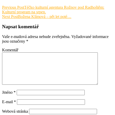
Previous Post
Téčko kulturní agentura Rožnov pod Radhoštěm:
Kulturní program na srpen.
Next Post
Božena Klímová – pět let poté…
Napsat komentář
Vaše e-mailová adresa nebude zveřejněna.
Vyžadované informace
jsou označeny
*
Komentář
Jméno
*
E-mail
*
Webová stránka