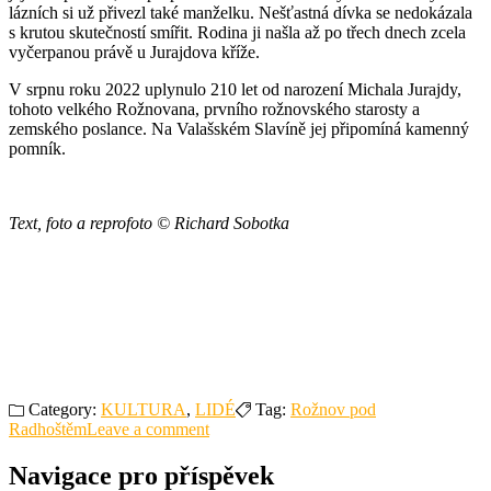
lázních si už přivezl také manželku. Nešťastná dívka se nedokázala
s krutou skutečností smířit. Rodina ji našla až po třech dnech zcela
vyčerpanou právě u Jurajdova kříže.
V srpnu roku 2022 uplynulo 210 let od narození Michala Jurajdy,
tohoto velkého Rožnovana, prvního rožnovského starosty a
zemského poslance. Na Valašském Slavíně jej připomíná kamenný
pomník.
Text, foto a reprofoto © Richard Sobotka
Category:
KULTURA
,
LIDÉ
Tag:
Rožnov pod
Radhoštěm
Leave a comment
Navigace pro příspěvek