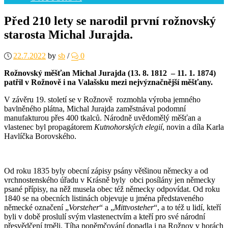
Před 210 lety se narodil první rožnovský
starosta Michal Jurajda.
22.7.2022
by
sb
/
0
Rožnovský měšťan Michal Jurajda (13. 8. 1812 – 11. 1. 1874)
patřil v Rožnově i na Valašsku mezi nejvýznačnější měšťany.
V závěru 19. století se v Rožnově rozmohla výroba jemného
bavlněného plátna, Michal Jurajda zaměstnával podomní
manufakturou přes 400 tkalců. Národně uvědomělý měšťan a
vlastenec byl propagátorem
Kutnohorských elegií
, novin a díla Karla
Havlíčka Borovského.
Od roku 1835 byly obecní zápisy psány většinou německy a od
vrchnostenského úřadu v Krásně byly obci posílány jen německy
psané přípisy, na něž musela obec též německy odpovídat. Od roku
1840 se na obecních listinách objevuje u jména představeného
německé označení „
Vorsteher
“ a „
Mittvosteher
“, a to též u lidí, kteří
byli v době proslulí svým vlastenectvím a kteří pro své národní
přesvědčení trpěli. Tíha poněmčování dopadla i na Rožnov v horách