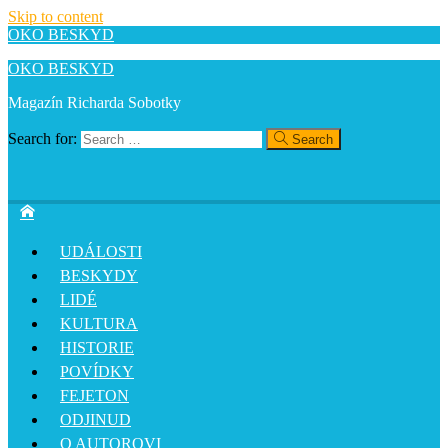
Skip to content
OKO BESKYD
OKO BESKYD
Magazín Richarda Sobotky
Search for:
Search
UDÁLOSTI
BESKYDY
LIDÉ
KULTURA
HISTORIE
POVÍDKY
FEJETON
ODJINUD
O AUTOROVI