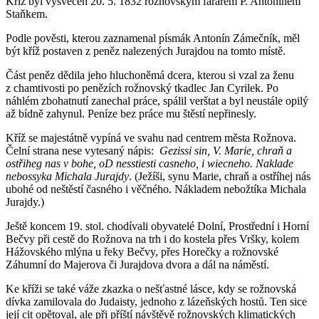
Kříž byl vysvěcen 20. 5. 1832 rožnovským farářem P. Antonínem
Staňkem.
Podle pověsti, kterou zaznamenal písmák Antonín Zámečník, měl
být kříž postaven z peněz nalezených Jurajdou na tomto místě.
Část peněz dědila jeho hluchoněmá dcera, kterou si vzal za ženu
z chamtivosti po penězích rožnovský tkadlec Jan Cyrilek. Po
náhlém zbohatnutí zanechal práce, spálil verštat a byl neustále opilý
až bídně zahynul. Peníze bez práce mu štěstí nepřinesly.
Kříž se majestátně vypíná ve svahu nad centrem města Rožnova.
Čelní strana nese vytesaný nápis:
Gezissi sin, V. Marie, chraň a
ostřiheg nas v bohe, oD nesstiesti casneho, i wiecneho. Naklade
nebossyka Michala Jurajdy
. (Ježíši, synu Marie, chraň a ostříhej nás
ubohé od neštěstí časného i věčného. Nákladem nebožtíka Michala
Jurajdy.)
Ještě koncem 19. stol. chodívali obyvatelé Dolní, Prostřední i Horní
Bečvy při cestě do Rožnova na trh i do kostela přes Vršky, kolem
Hážovského mlýna u řeky Bečvy, přes Horečky a rožnovské
Záhumní do Majerova či Jurajdova dvora a dál na náměstí.
Ke kříži se také váže zkazka o nešťastné lásce, kdy se rožnovská
dívka zamilovala do Judaisty, jednoho z lázeňských hostů. Ten sice
její cit opětoval, ale při příští návštěvě rožnovských klimatických