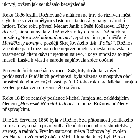
ukrytý, ovšem jak se ukázalo bezvýsledně.
Roku 1836 jezdili Rožnované s plátnem na trhy do různých měst,
stýkali se s uvědomělými vlastenci a takto záhy nabyli národní
hrdost. Toho roku přivezl Medart Janík z Pešti Kollarovu „
Slávy
dceru
“, která putovala v Rožnově z ruky do ruky. Týž odebíral
později „
Moravské národní noviny
“, spolu s ním i jiní měšťané
Havlíčkovy noviny
a později Skrejšovského tisk „
Politik
“. Rožnov
v té době patřil mezi národně nejuvědomělejší města moravská a
vlastenecké cítění dával nejednou najevo, i když mnozí za to trpět
museli. Láska k vlasti a národu naplňovala srdce občanů.
Po revolučních změnách v roce 1848, kdy došlo ke zrušení
poddanství a feudálních povinností, byla zřízena samospráva obcí
prostřednictvím volených zástupců. Již toho roku byl Michal Jurajda
zvolen poslancem do zemského sněmu.
Roku 1849 se zemský poslanec Michal Jurajda stal zakládajícím
členem „
Moravské Národní Jednoty
“ a mnozí Rožnované členy
přispívajícími.
Dne 25. července 1850 byla v Rožnově za přítomnosti politického
komisaře vykonána první volba členů do obecního zastupitelstva,
starosty a radních. Prvním starostou města Rožnova byl zvolen
vzdělaný a uvědomělý občan Michal Jurajda, který byl již roku