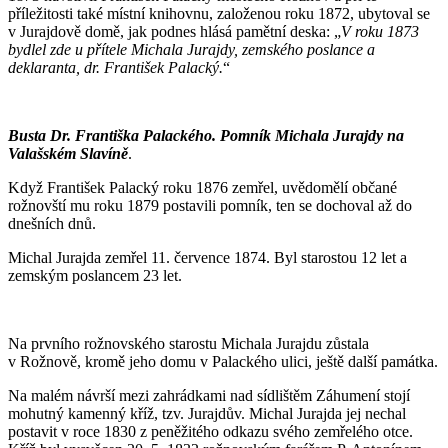
příležitosti také místní knihovnu, založenou roku 1872, ubytoval se
v Jurajdově domě, jak podnes hlásá pamětní deska: „
V roku 1873
bydlel zde u přítele Michala Jurajdy, zemského poslance a
deklaranta, dr. František Palacký.
“
Busta Dr. Františka Palackého. Pomník Michala Jurajdy na
Valašském Slavíně
.
Když František Palacký roku 1876 zemřel, uvědomělí občané
rožnovští mu roku 1879 postavili pomník, ten se dochoval až do
dnešních dnů.
Michal Jurajda zemřel 11. července 1874. Byl starostou 12 let a
zemským poslancem 23 let.
Na prvního rožnovského starostu Michala Jurajdu zůstala
v Rožnově, kromě jeho domu v Palackého ulici, ještě další památka.
Na malém návrší mezi zahrádkami nad sídlištěm Záhumení stojí
mohutný kamenný kříž, tzv. Jurajdův. Michal Jurajda jej nechal
postavit v roce 1830 z peněžitého odkazu svého zemřelého otce.