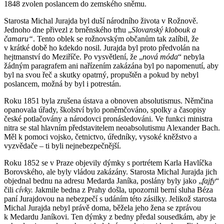
1848 zvolen poslancem do zemského sněmu.
Starosta Michal Jurajda byl duší národního života v Rožnově.
Jednoho dne přivezl z brněnského trhu „
Slovanský klobouk a
čamaru“
. Tento oblek se rožnovským občanům tak zalíbil, že
v krátké době ho kdekdo nosil. Jurajda byl proto předvolán na
hejtmanství do Meziříče. Po vysvětlení, že „
nová móda
“ nebyla
žádným paragrafem ani nařízením zakázána byl po napomenutí, aby
byl na svou řeč a skutky opatrný, propuštěn a pokud by nebyl
poslancem, možná by byl i potrestán.
Roku 1851 byla zrušena ústava a obnoven absolutismus. Němčina
opanovala úřady, školství bylo poněmčováno, spolky a časopisy
české potlačovány a národovci pronásledováni. Ve funkci ministra
nitra se stal hlavním představitelem neoabsolutismu Alexander Bach.
Měl k pomoci vojsko, četnictvo, úředníky, vysoké kněžstvo a
vyzvědače – ti byli nejnebezpečnější.
Roku 1852 se v Praze objevily dýmky s portrétem Karla Havlíčka
Borovského, ale byly vládou zakázány. Starosta Michal Jurajda jich
objednal bednu na adresu Medarda Janíka, poslány byly jako „
fajfy
“
čili
cívky.
Jakmile bedna z Prahy došla, upozornil berní sluha Béza
paní Jurajdovou na nebezpečí s udáním této zásilky. Jelikož starosta
Michal Jurajda nebyl právě doma, běžela jeho žena se zprávou
k Medardu Janíkovi. Ten dýmky z bedny předal sousedkám, aby je