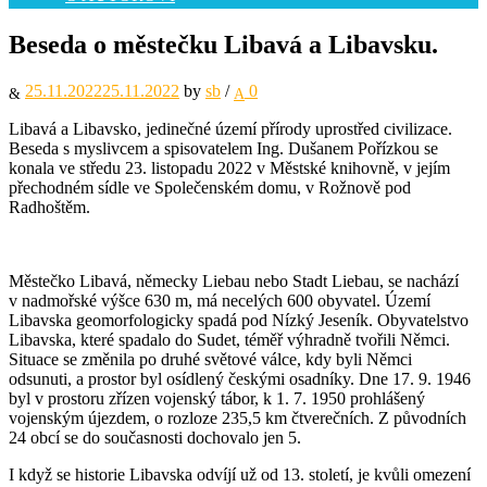
Beseda o městečku Libavá a Libavsku.
25.11.2022
25.11.2022
by
sb
/
0
Libavá a Libavsko, jedinečné území přírody uprostřed civilizace.
Beseda s myslivcem a spisovatelem Ing. Dušanem Pořízkou se
konala ve středu 23. listopadu 2022 v Městské knihovně, v jejím
přechodném sídle ve Společenském domu, v Rožnově pod
Radhoštěm.
Městečko Libavá, německy Liebau nebo Stadt Liebau, se nachází
v nadmořské výšce 630 m, má necelých 600 obyvatel. Území
Libavska geomorfologicky spadá pod Nízký Jeseník. Obyvatelstvo
Libavska, které spadalo do Sudet, téměř výhradně tvořili Němci.
Situace se změnila po druhé světové válce, kdy byli Němci
odsunuti, a prostor byl osídlený českými osadníky. Dne 17. 9. 1946
byl v prostoru zřízen vojenský tábor, k 1. 7. 1950 prohlášený
vojenským újezdem, o rozloze 235,5 km čtverečních. Z původních
24 obcí se do současnosti dochovalo jen 5.
I když se historie Libavska odvíjí už od 13. století, je kvůli omezení