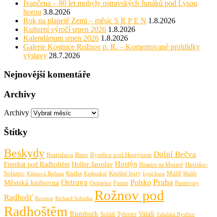
Ivančena – 80 let mohyly ostravských Junáků pod Lysou
horou
3.8.2026
Rok na planetě Zemi – měsíc S R P E N
1.8.2026
Kulturní výročí srpen 2026
1.8.2026
Kalendárium srpen 2026
1.8.2026
Galerie Kostnice Rožnov p. R. – Komentované prohlídky
výstavy
28.7.2026
Nejnovější komentáře
Archivy
Archivy
Štítky
Beskydy
Dolní Bečva
Bratislava
Brno
Bystřice pod Hostýnem
Hostýn
Frenštát pod Radhoštěm
Holler Jaroslav
Hutisko-
Hranice na Moravě
Solanec
Krušné hory
Kniha
Malíř
Knihtiskař
Malíři
Klímová Božena
Lysá hora
Praha
Ostrava
Městská knihovna
Polsko
Pustevny
Ostravice
Poezie
Rožnov pod
Radhošť
Richard Sobotka
Recenze
Radhoštěm
Rumburk
Valaši
Soláň
Tylovice
Valašská Bystřice