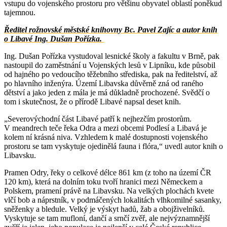
vstupu do vojenského prostoru pro většinu obyvatel oblastí poněkud
tajemnou.
Ředitel rožnovské městské knihovny Bc. Pavel Zajíc a autor knih
o Libavé Ing. Dušan Pořízka.
Ing. Dušan Pořízka vystudoval lesnické školy a fakultu v Brně, pak
nastoupil do zaměstnání u Vojenských lesů v Lipníku, kde působil
od hajného po vedoucího těžebního střediska, pak na ředitelství, až
po hlavního inženýra. Území Libavska důvěrně zná od raného
dětství a jako jeden z mála je má důkladně prochozené. Svědčí o
tom i skutečnost, že o přírodě Libavé napsal deset knih.
„Severovýchodní část Libavé patří k nejhezčím prostorům.
V meandrech teče řeka Odra a mezi obcemi Podlesí a Libavá je
kolem ní krásná niva. Vzhledem k malé dostupnosti vojenského
prostoru se tam vyskytuje ojedinělá fauna i flóra,“ uvedl autor knih o
Libavsku.
Pramen Odry, řeky o celkové délce 861 km (z toho na území ČR
120 km), která na dolním toku tvoří hranici mezi Německem a
Polskem, pramení právě na Libavsku. Na velkých plochách kvete
vlčí bob a náprstník, v podmáčených lokalitách vlhkomilné sasanky,
sněženky a bledule. Velký je výskyt hadů, žab a obojživelníků.
Vyskytuje se tam mufloní, dančí a srnčí zvěř, ale nejvýznamnější