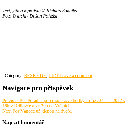
Text, foto
a reprofoto © Richard Sobotka
Foto © archiv Dušan Pořízka
Category:
BESKYDY
,
LIDÉ
Leave a comment
Navigace pro příspěvek
Previous Post
Pořádná porce špičkové hudby – dnes 24. 11. 2022 v
18h v Brillovce a ve 20h na Vrátnici.
Next Post
Vánoce už klepou na dveře.
Napsat komentář