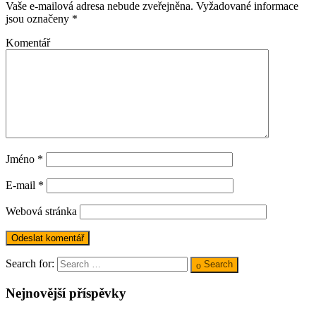
Vaše e-mailová adresa nebude zveřejněna.
Vyžadované informace
jsou označeny
*
Komentář
Jméno
*
E-mail
*
Webová stránka
Search for:
Search
Nejnovější příspěvky