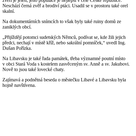
zvěří je jelen, jeho populace je nejlepší v celé České republice.
Neschází černá zvěř a brodiví ptáci. Usadil se v prostoru také orel
skalní.
Na dokumentárních snímcích to však byly také ruiny domů ze
zaniklých obcí.
„Přijíždějí potomci sudetských Němců, podívat se, kde žili jejich
předci, nechají v místě kříž, nebo sakrální pomníček,“ uvedl Ing.
Dušan Pořízka.
Na Libavsku je také řada památek, třeba významné poutní místo
v obci Stará Voda s kostelem zasvěceným sv. Anně a sv. Jakubovi.
Nově to jsou také lovecké chaty.
Zajímavá a podnětná beseda o městečku Libavé a Libavsku byla
hojně navštívena.