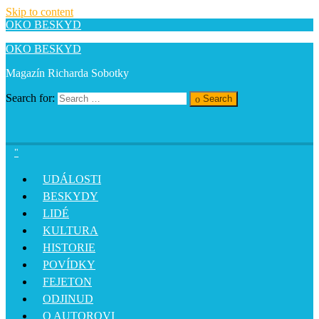
Skip to content
OKO BESKYD
OKO BESKYD
Magazín Richarda Sobotky
Search for:
Search
UDÁLOSTI
BESKYDY
LIDÉ
KULTURA
HISTORIE
POVÍDKY
FEJETON
ODJINUD
O AUTOROVI