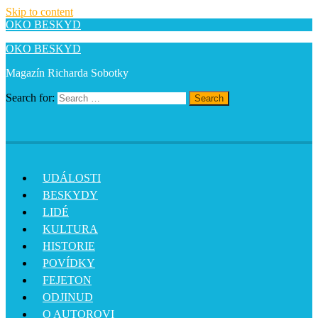
Skip to content
OKO BESKYD
OKO BESKYD
Magazín Richarda Sobotky
Search for:
Search
UDÁLOSTI
BESKYDY
LIDÉ
KULTURA
HISTORIE
POVÍDKY
FEJETON
ODJINUD
O AUTOROVI