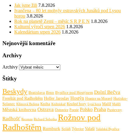
Jak jsme žili
7.8.2026
Ivančena – 80 let mohyly ostravských Junáků pod Lysou
horou
3.8.2026
Rok na planetě Zemi – měsíc S R P E N
1.8.2026
Kulturní výročí srpen 2026
1.8.2026
Kalendárium srpen 2026
1.8.2026
Nejnovější komentáře
Archivy
Archivy
Štítky
Beskydy
Dolní Bečva
Bratislava
Brno
Bystřice pod Hostýnem
Hostýn
Frenštát pod Radhoštěm
Holler Jaroslav
Hutisko-
Hranice na Moravě
Solanec
Krušné hory
Kniha
Malíř
Knihtiskař
Malíři
Klímová Božena
Lysá hora
Praha
Ostrava
Městská knihovna
Polsko
Pustevny
Ostravice
Poezie
Rožnov pod
Radhošť
Richard Sobotka
Recenze
Radhoštěm
Rumburk
Valaši
Soláň
Tylovice
Valašská Bystřice