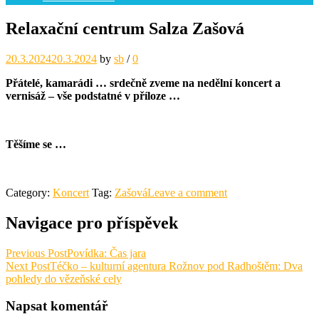
Relaxační centrum Salza Zašová
20.3.2024
20.3.2024
by
sb
/
0
Přátelé, kamarádi … srdečně zveme na nedělní koncert a
vernisáž – vše podstatné v příloze …
Těšíme se …
Category:
Koncert
Tag:
Zašová
Leave a comment
Navigace pro příspěvek
Previous Post
Povídka: Čas jara
Next Post
Téčko – kulturní agentura Rožnov pod Radhoštěm: Dva
pohledy do vězeňské cely
Napsat komentář