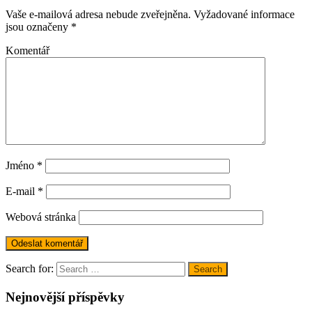
Vaše e-mailová adresa nebude zveřejněna.
Vyžadované informace
jsou označeny
*
Komentář
Jméno
*
E-mail
*
Webová stránka
Search for:
Search
Nejnovější příspěvky