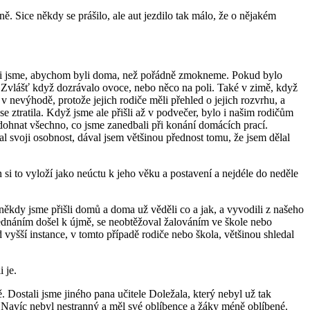
ě. Sice někdy se prášilo, ale aut jezdilo tak málo, že o nějakém
hali jsme, abychom byli doma, než pořádně zmokneme. Pokud bylo
. Zvlášť když dozrávalo ovoce, nebo něco na poli. Také v zimě, když
 nevýhodě, protože jejich rodiče měli přehled o jejich rozvrhu, a
se ztratila. Když jsme ale přišli až v podvečer, bylo i našim rodičům
 dohnat všechno, co jsme zanedbali při konání domácích prací.
l svoji osobnost, dával jsem většinou přednost tomu, že jsem dělal
 si to vyloží jako neúctu k jeho věku a postavení a nejdéle do neděle
 někdy jsme přišli domů a doma už věděli co a jak, a vyvodili z našeho
jednáním došel k újmě, se neobtěžoval žalováním ve škole nebo
d vyšší instance, v tomto případě rodiče nebo škola, většinou shledal
 je.
. Dostali jsme jiného pana učitele Doležala, který nebyl už tak
t. Navíc nebyl nestranný a měl své oblíbence a žáky méně oblíbené.