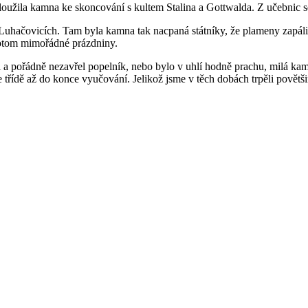
sloužila kamna ke skoncování s kultem Stalina a Gottwalda. Z učebnic se 
 v Luhačovicích. Tam byla kamna tak nacpaná státníky, že plameny zapáli
 potom mimořádné prázdniny.
 a pořádně nezavřel popelník, nebo bylo v uhlí hodně prachu, milá kamn
 třídě až do konce vyučování. Jelikož jsme v těch dobách trpěli povětš