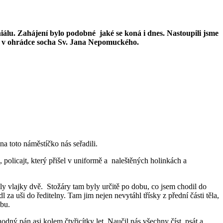
niálu. Zahájení bylo podobné jaké se koná i dnes. Nastoupili jsme
 je v ohrádce socha Sv. Jana Nepomuckého.
na toto náměstíčko nás seřadili.
, policajt, který přišel v uniformě a naleštěných holinkách a
valy vlajky dvě. Stožáry tam byly určitě po dobu, co jsem chodil do
 uši do ředitelny. Tam jim nejen nevytáhl třísky z přední části těla,
obu.
 hodný pán asi kolem čtyřicítky let. Naučil nás všechny číst, psát a