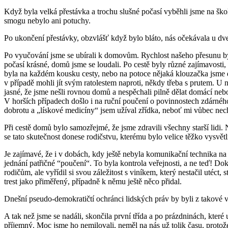
Když byla velká přestávka a trochu slušné počasí vyběhli jsme na škol
smogu nebylo ani potuchy.
Po ukončení přestávky, obzvlášť když bylo bláto, nás očekávala u dveř
Po vyučování jsme se ubírali k domovům. Rychlost našeho přesunu b
počasí krásné, domů jsme se loudali. Po cestě byly různé zajímavosti
byla na každém kousku cesty, nebo na potoce nějaká klouzačka jsme do
v případě mohli jít svým ratolestem naproti, někdy třeba s prutem. U n
jasné, že jsme nešli rovnou domů a nespěchali pilně dělat domácí neb
V horších případech došlo i na ruční poučení o povinnostech zdárného
dobrotu a „lískové medicíny“ jsem užíval zřídka, neboť mi vůbec nec
Při cestě domů bylo samozřejmé, že jsme zdravili všechny starší lidi.
se tato skutečnost donese rodičstvu, kterému bylo velice těžko vysvětlit
Je zajímavé, že i v dobách, kdy ještě nebyla komunikační technika na 
jednání patřičné “poučení“. To byla kontrola veřejnosti, a ne teď! D
rodičům, ale vyřídil si svou záležitost s viníkem, který nestačil utéct
trest jako přiměřený, případně k němu ještě něco přidal.
Dnešní pseudo-demokratičtí ochránci lidských práv by byli z takové v
A tak než jsme se nadáli, skončila první třída a po prázdninách, které
příjemný. Moc jsme ho nemilovali, neměl na nás už tolik času, protože