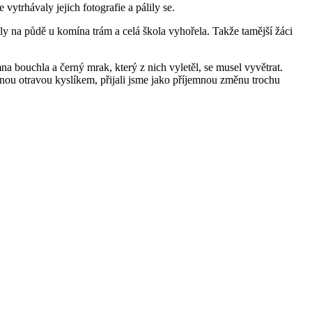
vytrhávaly jejich fotografie a pálily se.
ly na půdě u komína trám a celá škola vyhořela. Takže tamější žáci
a bouchla a černý mrak, který z nich vyletěl, se musel vyvětrat.
inou otravou kyslíkem, přijali jsme jako příjemnou změnu trochu