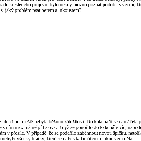
řípadě kresleného projevu, bylo někdy možno poznat podobu s věcmi, kt
 si jaký problém psát perem a inkoustem?
 plnicí pera ještě nebyla běžnou záležitostí. Do kalamářů se namáčela 
e s ním maximálně půl slova. Když se ponořilo do kalamáře víc, nabralo
 v přesile. V případě, že se podařilo zaběhnout novou špičku, natolik, 
 nebyly všecky hrátky, které se daly s kalamářem a inkoustem dělat.