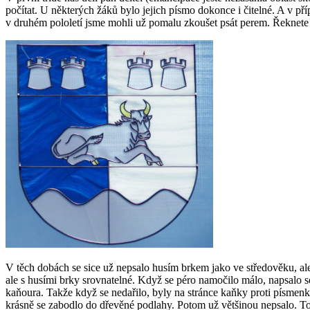
počítat. U některých žáků bylo jejich písmo dokonce i čitelné. A v p
v druhém pololetí jsme mohli už pomalu zkoušet psát perem. Řeknete
V těch dobách se sice už nepsalo husím brkem jako ve středověku, ale
ale s husími brky srovnatelné. Když se péro namočilo málo, napsalo s
kaňoura. Takže když se nedařilo, byly na stránce kaňky proti písmenkám
krásně se zabodlo do dřevěné podlahy. Potom už většinou nepsalo. To