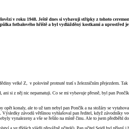
Hovězí v roku 1948. Ještě dnes si vybavuji střípky z tohoto ceremo
ko půlka fotbalového hřiště a byl vydlážděný kostkami a uprostřed
dědiny velké Z, v polovině protnuté tratí s železničním přejezdem. Tak 
l, ani si z něj nic nepamatuji. Co se mi vybavuje přesně, byl pan Pončík
tupy opět konaly, ale to už tam nebyl pan Pončík a na stožáry se vytaho
ýsledky závodů většinou vyhlašoval pan ředitel, když závodníky vedl za
nebyly vynalezeny a vše se řešilo na místě činu. Ale to jsem předběhl d
lství a ve třídách vládli převážně učitelé). Pan učitel Seidl byl přísný i