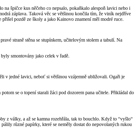
o na špičce kus něčeho co nepsalo, pokaňkalo alespoň lavici nebo i
odrá záplava. Taková věc se většinou končila tím, že viník nejdříve
že přišel pozdě ze školy a jako Kainovo znamení měl modré ruce.
 pravé straně stěna se stupínkem, učitelovým stolem a tabulí. Na
 a byly smontovány jako celek v řadě.
li v jedné lavici, neboť si většinou vzájemně ubližovali. Ogaři je
 potom se o topení starali žáci pod dozorem pana učitele. Přikládal do
oby z války, a až se kamna rozehřála, tak to bouchlo. Když to “vyšlo“
h pálily různé papírky, které se neměly dostat do nepovolaných rukou