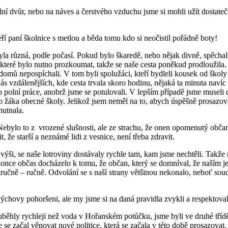
ní dvůr, nebo na náves a čerstvého vzduchu jsme si mohli užít dostatečn
í paní školnice s metlou a běda tomu kdo si neočistil pořádně boty!
yla různá, podle počasí. Pokud bylo škaredě, nebo nějak divně, spěc
, které bylo nutno prozkoumat, takže se naše cesta poněkud prodloužila
mů nepospíchali. V tom byli spolužáci, kteří bydleli kousek od školy v
ás vzdálenějších, kde cesta trvala skoro hodinu, nějaká ta minuta navíc 
o polní práce, anobrž jsme se potulovali. V lepším případě jsme museli
 žáka obecné školy. Jelikož jsem neměl na to, abych úspěšně prosazova
hutnala.
 Nebylo to z vrozené slušnosti, ale ze strachu, že onen opomenutý občan
, že starší a neznámé lidi z vesnice, není třeba zdravit.
výši, se naše lotroviny dostávaly rychle tam, kam jsme nechtěli. Takže
okonce občas docházelo k tomu, že občan, který se domníval, že naším 
, stručně – ručně. Odvolání se s naší strany většinou nekonalo, neboť sou
ýchovy pohoršeni, ale my jsme si na daná pravidla zvykli a respektovali
 uběhly rychleji než voda v Hořanském potůčku, jsme byli ve druhé třídě
 se začal věnovat nové politice, která se začala v této době prosazova