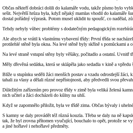
Občas někteří dobráci dolili do kalamáře vodu, takže písmo bylo vyb
sešit. Největší hrůza byla, když nějaký mamlas vhodil do kalamáře šu
dostal pořádný výprask. Potom musel uklidit tu spoušť, co nadělal, z
Tehdy nebyly vůbec problémy s dodatečným pedagogickým rozebírán
Ale abych se vrátil k vlastnímu vybavení třídy: První třída se nacház
protilehlé stěně byla okna. Na levé stěně byly skříně s pomůckami a 
Na levé straně vstupní stěny byly věšáky, počitadlo a ostatní. Uvnitř 
Měly dřevěná sedátka, která se sklápěla jako sedadla v kině a vpředu 
Blíže u stupínku seděli žáci menších postav a vzadu odrostlejší žáci, 
tahali za vlasy a dělali různé nepřístojnosti, aby předvedli svou převa
Důležitým zařízením pro provoz třídy v zimě byla veliká želená kamna,
nich učitel a žáci docházeli do kůlny na uhlí.
Když se zapomnělo přiložit, byla ve třídě zima. Občas bývaly i uhelné
S kamny se daly provádět též různá kouzla. Třeba se daly na ně kapsle
tak, že byl zrovna přítomen vyučující, bouchalo to opět, protože se 
a jiné hořlavé i nehořlavé předměty.