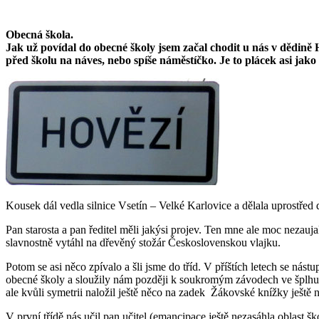
Obecná škola.
Jak už povídal do obecné školy jsem začal chodit u nás v dědině 
před školu na náves, nebo spíše náměstíčko. Je to plácek asi ja
Kousek dál vedla silnice Vsetín – Velké Karlovice a dělala uprostřed 
Pan starosta a pan ředitel měli jakýsi projev. Ten mne ale moc nezauja
slavnostně vytáhl na dřevěný stožár Československou vlajku.
Potom se asi něco zpívalo a šli jsme do tříd. V příštích letech se nás
obecné školy a sloužily nám později k soukromým závodech ve šplhu. V
ale kvůli symetrii naložil ještě něco na zadek Žákovské knížky ještě 
V první třídě nás učil pan učitel (emancipace ještě nezasáhla oblast ško