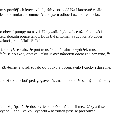
em v pozdějších letech vídal ještě v hospodě Na Harcovně v sále.
ždění kominíků a kominic. Ale to jsem odbočil už hodně daleko.
do obecní pumpy na návsi. Umyvadlo bylo velice užitečnou věcí.
lu sloužila pouze tehdy, když byl přítomen vyučující. Po dobu
exekuci „chudáčků“ žáčků.
A tak když se stalo, že prut neustálou námahu nevydržel, musel ten,
čníci se do školy opravdu těšili. Když náhodou odcházeli bez toho, že
t. Zbytečně je to zdržovalo od výuky a vyčerpávalo fyzicky i duševně.
e to zřídka, neboť pedagogové nás znali natolik, že se mýlili málokdy.
. V případě, že došlo v této době k měření sil mezi žáky a ti se
nevýhod i jednu velkou výhodu – nemuseli jsme se přezouvat.