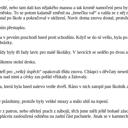
ledlé, nebo tam dali kus nějakého marasu a tak kromě namočení pera byl
měnku. To se potom kalamář změnil na „hrnečku vař“ a valila se z něj m
ůstal po škole a pokračoval v uklízení. Navíc doma znovu dostal, proto
ím přestupku.
ela v prvním poschodí hned proti schodům. Když se do ní vešlo, byla po
obrázky.
třídy byly tři řady lavic pro malé školáky. V lavicích se sedělo po dvou
šikmou stolní desku.
kteří pro „velký úspěch“ opakovali třídu znovu. Chlapci s děvčaty nesedě
hu nad nimi a cérky zas pořád vřískaly a žalovaly.
 která byla hned nalevo vedle dveří. Ráno v nich zatopil pan školník a
 prázdniny, protože byly veliké mrazy a málo uhlí na topení.
 z patron, nebo střelný prach z nábojů, těch jsme měli ještě bohaté zás
vyplácela zasloužená odměna na zadní část pachatele. Jinak se v kamnec