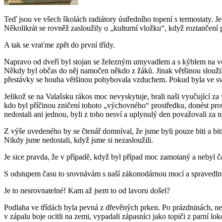
Teď jsou ve všech školách radiátory ústředního topení s termostaty. J
Několikrát se rovněž zasloužily o „kulturní vložku“, když roztančení
A tak se vraťme zpět do první třídy.
Napravo od dveří byl stojan se železným umyvadlem a s kýblem na vo
Někdy byl občas do něj namočen někdo z žáků. Jinak většinou slouži
přestávky se houba většinou pohybovala vzduchem. Pokud byla ve své
Jelikož se na Valašsku rákos moc nevyskytuje, brali naši vyučující za 
kdo byl příčinou zničení tohoto „výchovného“ prostředku, donést prou
nedostali ani jednou, byli z toho nesví a uplynulý den považovali za 
Z výše uvedeného by se čtenář domníval, že jsme byli pouze biti a bit
Nikdy jsme nedostali, když jsme si nezasloužili.
Je sice pravda, že v případě, když byl případ moc zamotaný a nebyl ča
S odstupem času to srovnávám s naší zákonodárnou mocí a spravedlno
Je to nesrovnatelné! Kam až jsem to od lavoru došel?
Podlaha ve třídách byla pevná z dřevěných prken. Po prázdninách, neb
v zápalu boje ocitli na zemi, vypadali zápasníci jako topiči z parn