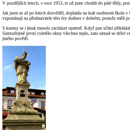
V pozdějších letech, v roce 1953, to už jsme chodili do páté třídy, po
Jak jsem se až po letech dozvěděl, doplatila na kult osobnosti škola
vzpomínají na představitele této éry dodnes v dobrém, protože měli
S kamny se i jinak muselo zacházet opatrně. Když pan učitel přikládal
Samozřejmě první vyletělo okny všechno teplo, zato smrad se držel ve
jiného povětří.