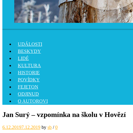
UDÁLOSTI
BESKYDY
LIDÉ
KULTURA
HISTORIE
POVÍDKY
FEJETON
ODJINUD
O AUTOROVI
Jan Surý – vzpomínka na školu v Hovězí
6.12.2019
7.12.2019
by
sb
/
0