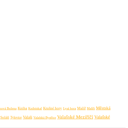
Městská
Krušné hory
Kniha
Malíř
Knihtiskař
Malíři
mová Božena
Lysá hora
Valašské Meziříčí
Valašské
Valaši
Soláň
Tylovice
Valašská Bystřice