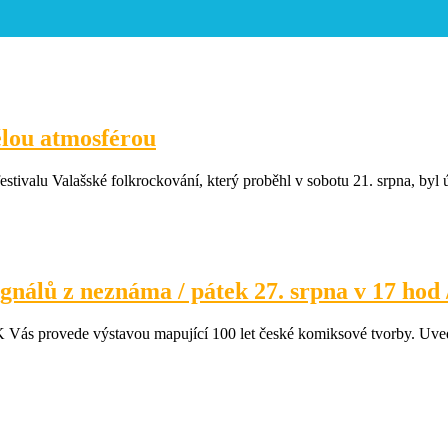
vělou atmosférou
ivalu Valašské folkrockování, který proběhl v sobotu 21. srpna, byl ús
nálů z neznáma / pátek 27. srpna v 17 hod
provede výstavou mapující 100 let české komiksové tvorby. Uvede 