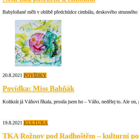
Babyloňané měli v oblibě předchůdce cimbálu, deskového strunného hude
20.8.2021
POVÍDKY
Povídka: Miss Bahňák
Kolikrát já Váňovi říkala, prosila jsem ho – Váňo, nedělej to. Ale on,
19.8.2021
KULTURA
TKA Rožnov pod Radhoštěm – kulturní poř