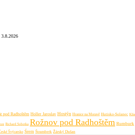
3.8.2026
Hostýn
át pod Radhoštěm
Holler Jaroslav
Hutisko-Solanec
Hranice na Moravě
Klí
Rožnov pod Radhoštěm
Rumburk
Richard Sobotka
nze
Śrem
České Švýcarsko
Štramberk
Žárský Dušan