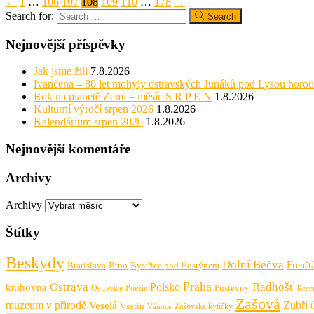
←
1
…
106
107
108
109
110
…
178
→
Search for:
Search
Nejnovější příspěvky
Jak jsme žili
7.8.2026
Ivančena – 80 let mohyly ostravských Junáků pod Lysou horou
Rok na planetě Zemi – měsíc S R P E N
1.8.2026
Kulturní výročí srpen 2026
1.8.2026
Kalendárium srpen 2026
1.8.2026
Nejnovější komentáře
Archivy
Archivy
Štítky
Beskydy
Dolní Bečva
Frenšt
Bratislava
Brno
Bystřice pod Hostýnem
Praha
Ostrava
Radhošť
knihovna
Polsko
Pustevny
Ostravice
Poezie
Rece
Zašová
muzeum v přírodě
Zubří
Veselá
Vsetín
Zašovské kytičky
Vánoce