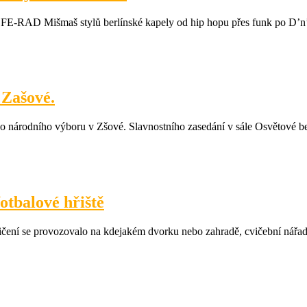
FE-RAD Mišmaš stylů berlínské kapely od hip hopu přes funk po D’n’
 Zašové.
o národního výboru v Zšové. Slavnostního zasedání v sále Osvětové be
otbalové hřiště
ení se provozovalo na kdejakém dvorku nebo zahradě, cvičební nářadí b