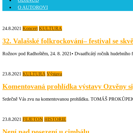
ODJINUD
O AUTOROVI
24.8.2021
Koncert
KULTURA
32. Valašské folkrockování– festival se sk
Rožnov pod Radhoštěm, 24. 8. 2021• Dvaatřicátý ročník hudebního fest
23.8.2021
KULTURA
Výstava
Komentovaná prohlídka výstavy Ozvěny sig
Srdečně Vás zvu na komentovanou prohlídku. TOMÁŠ PROKŮPEK Vás 
23.8.2021
FEJETON
HISTORIE
Není nad posezení u cimbálu.