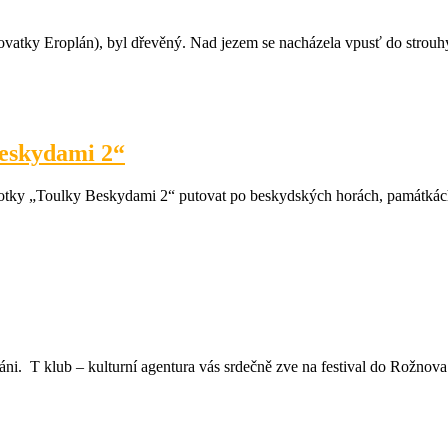
atky Eroplán), byl dřevěný. Nad jezem se nacházela vpusť do strouhy.
Beskydami 2“
botky „Toulky Beskydami 2“ putovat po beskydských horách, památkác
áni. T klub – kulturní agentura vás srdečně zve na festival do Rožnova.