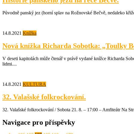
Historie panského jezu na řece Bečvě.
Původně panský jez (horní splav na Rožnovské Bečvě, nedaleko křižov
14.8.2021
Knížka
Nová knížka Richarda Sobotka: „Toulky 
V deseti kapitolách může čtenář v právě vydané knížce Richarda So
lidmi....
14.8.2021
KULTURA
32. Valašské folkrockování.
32. Valašské folkrockování / Sobota 21. 8. – 17:00 – Amfiteátr Na Str
Navigace pro příspěvky