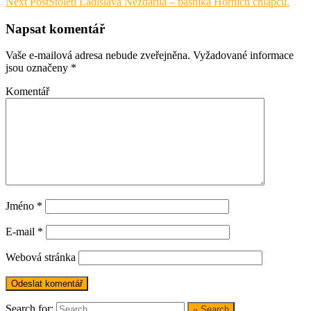
Next Post
Století Ladislava Nezdařila – básníka Horních chlapců.
Napsat komentář
Vaše e-mailová adresa nebude zveřejněna.
Vyžadované informace
jsou označeny
*
Komentář
Jméno
*
E-mail
*
Webová stránka
Search for:
Search