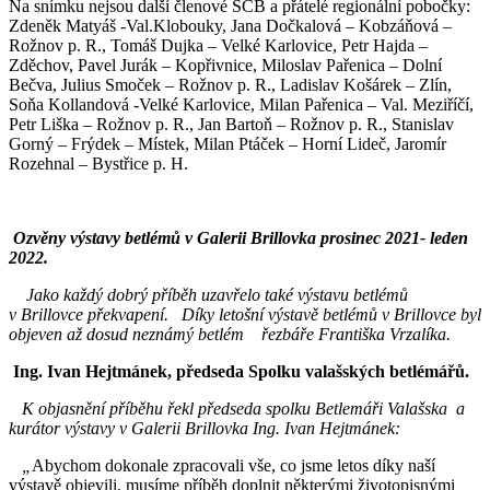
Na snímku nejsou další členové SČB a přátelé regionální pobočky:
Zdeněk Matyáš -Val.Klobouky, Jana Dočkalová – Kobzáňová –
Rožnov p. R., Tomáš Dujka – Velké Karlovice, Petr Hajda –
Zděchov, Pavel Jurák – Kopřivnice, Miloslav Pařenica – Dolní
Bečva, Julius Smoček – Rožnov p. R., Ladislav Košárek – Zlín,
Soňa Kollandová -Velké Karlovice, Milan Pařenica – Val. Meziříčí,
Petr Liška – Rožnov p. R., Jan Bartoň – Rožnov p. R., Stanislav
Gorný – Frýdek – Místek, Milan Ptáček – Horní Lideč, Jaromír
Rozehnal – Bystřice p. H.
Ozvěny výstavy betlémů v Galerii Brillovka prosinec 2021- leden
2022.
Jako každý dobrý příběh uzavřelo také výstavu betlémů
v Brillovce překvapení.
Díky letošní výstavě betlémů v Brillovce byl
objeven až dosud neznámý betlém řezbáře Františka Vrzalíka.
Ing. Ivan Hejtmánek, předseda Spolku valašských betlémářů.
K objasnění příběhu řekl předseda spolku Betlemáři Valašska a
kurátor výstavy v Galerii Brillovka Ing. Ivan Hejtmánek:
„
Abychom dokonale zpracovali vše, co jsme letos díky naší
výstavě objevili, musíme příběh doplnit některými životopisnými