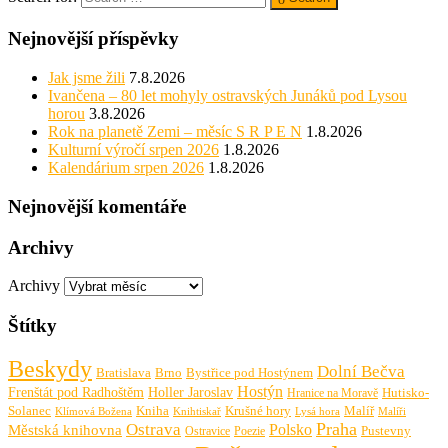
Nejnovější příspěvky
Jak jsme žili
7.8.2026
Ivančena – 80 let mohyly ostravských Junáků pod Lysou
horou
3.8.2026
Rok na planetě Zemi – měsíc S R P E N
1.8.2026
Kulturní výročí srpen 2026
1.8.2026
Kalendárium srpen 2026
1.8.2026
Nejnovější komentáře
Archivy
Archivy
Štítky
Beskydy
Dolní Bečva
Bratislava
Brno
Bystřice pod Hostýnem
Hostýn
Frenštát pod Radhoštěm
Holler Jaroslav
Hutisko-
Hranice na Moravě
Solanec
Krušné hory
Kniha
Malíř
Knihtiskař
Malíři
Klímová Božena
Lysá hora
Praha
Ostrava
Městská knihovna
Polsko
Pustevny
Ostravice
Poezie