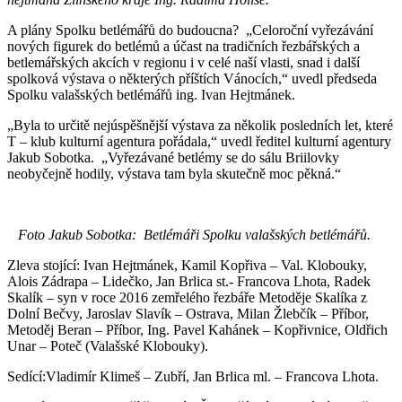
A plány Spolku betlémářů do budoucna? „Celoroční vyřezávání
nových figurek do betlémů a účast na tradičních řezbářských a
betlemářských akcích v regionu i v celé naší vlasti, snad i další
spolková výstava o některých příštích Vánocích,“ uvedl předseda
Spolku valašských betlémářů ing. Ivan Hejtmánek.
„Byla to určitě nejúspěšnější výstava za několik posledních let, které
T – klub kulturní agentura pořádala,“ uvedl ředitel kulturní agentury
Jakub Sobotka. „Vyřezávané betlémy se do sálu Briilovky
neobyčejně hodily, výstava tam byla skutečně moc pěkná.“
Foto Jakub Sobotka: Betlémáři Spolku valašských betlémářů.
Zleva stojící: Ivan Hejtmánek, Kamil Kopřiva – Val. Klobouky,
Alois Zádrapa – Lidečko, Jan Brlica st.- Francova Lhota, Radek
Skalík – syn v roce 2016 zemřelého řezbáře Metoděje Skalíka z
Dolní Bečvy, Jaroslav Slavík – Ostrava, Milan Žlebčík – Příbor,
Metoděj Beran – Příbor, Ing. Pavel Kahánek – Kopřivnice, Oldřich
Unar – Poteč (Valašské Klobouky).
Sedící:Vladimír Klimeš – Zubří, Jan Brlica ml. – Francova Lhota.