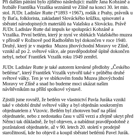
Při dalším pátrání bylo zjištěno následující: malíře Jana Kobzáně a
řezbáře Františka Vrzalíka seznámil ve Zlíně na konci 30. let min.
stol. JUDr. Ladislav Rutte (*1893 +1967), rodák z Prahy, právník u
fy Baťa, folklorista, zakladatel Slováckého krůžku, spisovatel a
sběratel národopisných materiálů na Valašsku a Slovácku. Právě
JUDr. Ladislav Rutte dal impuls ke spolupráci Kobzáně a
Vrzalíka. První betlém, který je nyní ve sbírkách Valašského muzea
v přírodě v Rožnově pod Radhoštěm byl dokončen v roce 1940.
Druhý, který je v majetku Muzea jihovýchodní Moravy ve Zlíně,
vznikl až po 2. světové válce, ale pravděpodobně úplně dokončen
nebyl, neboť František Vrzalík roku 1949 zemřel.
JUDr. Ladislav Rutte je také autorem kreslené předlohy „Českého
betléma“, který František Vrzalík vytvořil také v průběhu druhé
světové války. Ten je ve sbírkovém fondu Muzea jihovýchodní
Moravy ve Zlíně a snad ho budeme moci ukázat našim
návštěvníkům na příští spolkové výstavě.
Zjistili jsme rovněž, že betlém ve vlastnictví Pavla Juráka vznikl
také v období druhé světové války a byl objednán soukromým
objednatelem z Vizovic. Betlém byl zhotoven buď na přání
objednatele, nebo z nedostatku času v užší verzi a zřejmě ukryt před
Němci tak důkladně, že byl objeven, a nabídnut pravděpodobně z
pozůstalosti objednatele, až v 90. letech 20. století v prodejně
starožitností, kde ho objevil a koupil sběratel betlémů Pavel Jurák.