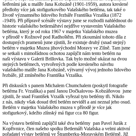
šetřeními jak u malíře Jana Kobzáně (1901-1959), autora kreslené
předlohy více jak stofigurkového Valašského betléma, tak také o
životě významného lidového řezbáře Františka Vrzalíka (1872
-1949). Při přípravě scénáře výstavy jsme se rozhodli nahlédnout do
historie valašského betlemářství nejdříve vystavením Valašského
betléma, který je od roku 1967 v majetku Valašského muzea
v přírodě v Rožnově pod Radhoštěm. Při zkoumání tohoto díla z
dostupných pramenů jsme zjistili, že existuje druhý (snad stejný)
betlém v majetku Muzea jihovýchodní Moravy ve Zlíně. Tam jsme
se setkali s mimořádnou ochotou zapůjčit nám tento betlém na
naši výstavu v Galerii Brillovka. Tak bylo možné ukázat na dvou
stejných betlémech, vytvořených podle kresleného návrhu
valašského malíře Jana Kobzáně, výtvarný vývoj jednoho lidového
řezbáře, již zmíněného Františka Vrzalíka.
Při diskusích s panem Michalem Chumchalem (poskytl fotografie
betléma Fr. Vrzalíka) a paní Janou Dočkalovou- Kobzáňovou jsme
zjistili, že snad František Vrzalík vyřezal tyto betlémy tři. Nikdo
z nás, nikdy však dosud třetí betlém neviděl a ani neznal jeho osud.
Betlém v majetku Valašského muzea v přírodě je více jak
stofigurkový, kdežto zlínský má figur cca 80 figur.
Na výstavu betlémů zapůjčil také dva betlémy pan Pavel Jurák z
Kopřivnice, člen našeho spolku Betlemáři Valašska a velmi aktivní
pořadatel výstav betlémů ve Štramberku-Moravském Betlémě. Již