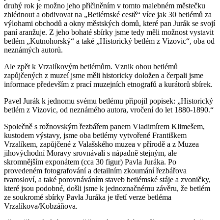
druhý rok je možno jeho přičiněním v tomto malebném městečku
zhlédnout a obdivovat na „Betlémské cestě“ více jak 30 betlémů za
výlohami obchodů a okny městských domů, které pan Jurák se svojí
paní aranžuje. Z jeho bohaté sbírky jsme tedy měli možnost vystavit
betlém „Kutnohorský“ a také „Historický betlém z Vizovic“, oba od
neznámých autorů.
Ale zpět k Vrzalíkovým betlémům. Vznik obou betlémů
zapůjčených z muzeí jsme měli historicky doložen a čerpali jsme
informace především z prací muzejních etnografů a kurátorů sbírek.
Pavel Jurák k jednomu svému betlému připojil popisek: „Historický
betlém z Vizovic, od neznámého autora, vročení do let 1880-1890.“
Společně s rožnovským řezbářem panem Vladimírem Klimešem,
kustodem výstavy, jsme oba betlémy vytvořené Františkem
Vrzalíkem, zapůjčené z Valašského muzea v přírodě a z Muzea
jihovýchodní Moravy srovnávali s nápadně stejným, ale
skromnějším exponátem (cca 30 figur) Pavla Juráka. Po
provedeném fotografování a detailním zkoumání řezbářova
tvarosloví, a také porovnáváním staveb betlémské stáje a zvoničky,
které jsou podobné, došli jsme k jednoznačnému závěru, že betlém
ze soukromé sbírky Pavla Juráka je třetí verze betléma
Vrzalíkova/Kobzáňova.