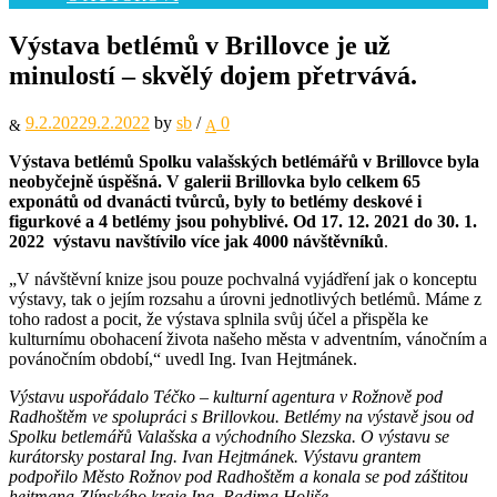
Výstava betlémů v Brillovce je už
minulostí – skvělý dojem přetrvává.
9.2.2022
9.2.2022
by
sb
/
0
Výstava betlémů Spolku valašských betlémářů v Brillovce byla
neobyčejně úspěšná. V galerii Brillovka bylo celkem 65
exponátů od dvanácti tvůrců, byly to betlémy deskové i
figurkové a 4 betlémy jsou pohyblivé. Od 17. 12. 2021 do 30. 1.
2022 výstavu navštívilo více jak 4000 návštěvníků
.
„V návštěvní knize jsou pouze pochvalná vyjádření jak o konceptu
výstavy, tak o jejím rozsahu a úrovni jednotlivých betlémů. Máme z
toho radost a pocit, že výstava splnila svůj účel a přispěla ke
kulturnímu obohacení života našeho města v adventním, vánočním a
povánočním období,“ uvedl Ing. Ivan Hejtmánek.
Výstavu uspořádalo Téčko – kulturní agentura v Rožnově pod
Radhoštěm ve spolupráci s Brillovkou. Betlémy na výstavě jsou od
Spolku betlemářů Valašska a východního Slezska. O výstavu se
kurátorsky postaral Ing. Ivan Hejtmánek. Výstavu grantem
podpořilo Město Rožnov pod Radhoštěm a konala se pod záštitou
hejtmana Zlínského kraje Ing. Radima Holiše.