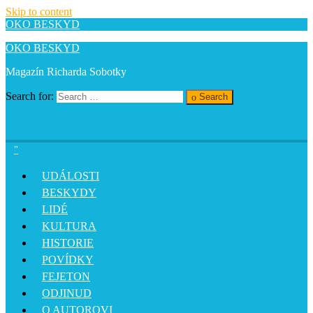
Skip to content
OKO BESKYD
OKO BESKYD
Magazín Richarda Sobotky
Search for:
Search
UDÁLOSTI
BESKYDY
LIDÉ
KULTURA
HISTORIE
POVÍDKY
FEJETON
ODJINUD
O AUTOROVI