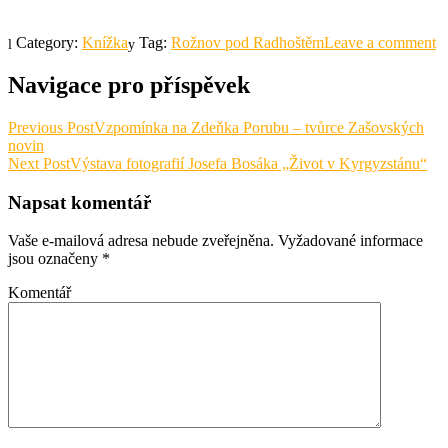
Category:
Knížka
Tag:
Rožnov pod Radhoštěm
Leave a comment
Navigace pro příspěvek
Previous Post
Vzpomínka na Zdeňka Porubu – tvůrce Zašovských
novin
Next Post
Výstava fotografií Josefa Bosáka „Život v Kyrgyzstánu“
Napsat komentář
Vaše e-mailová adresa nebude zveřejněna.
Vyžadované informace
jsou označeny
*
Komentář