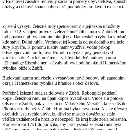
v Rožnově) zásadně ovlivnily sociální poměry obyvatelstva, způsob
obživy a celkově znamenaly snazší podmínky pro život i existenci.
Zjištění výskytu železné rudy (pelosideritu) a její těžba umožnily
roku 1712 zahájení provozu železné hutě čili hamru v Zubří. Hamr
byl postaven při východním okraji tzv. Hamerského rybníka v místě,
kde stával Dolní mlýn. Vrchnost jej koupila od posledního majitele
Jury Kováře. K pohonu kladiv hamr využíval vodní příkop
odvádějící vodu od fojtova Horního mlýna a pily, jenž stával
v místech dnešních Gumáren a. s. Původní dvě budovy hamru
„Ehemalige Eisenhamer“ stávaly při východním okraji Hamerského
rybníka, blíže k Zubří.
Budování hamru souviselo s výstavbou nové budovy při západním
okraji Hamerského rybníka u hranice s obcí Zašová.
Potřebná železná ruda se dolovala v Zubří. Robotující poddaní
kopali železnou rudu na úpatí kopce Svatoňku u Vidče a u potoka
Olšovce v Zubří, pak v Jasenici u Valašského Meziříčí, kde se těžilo
třikrát víc rudy než v Zubří. Hornina byla nevýnosná. A také dřeva z
okolních lesů rychle ubývalo, dříví se muselo dovážet ze stále
větších vzdáleností a hrozilo nebezpečí, že kraj bude zcela odlesněn.
Komise roku 1751 doporučila, aby přichystaná železná ruda byla
ještě zpracována a hamry pak zrušeny. Roku 1755 hamr zanikl.