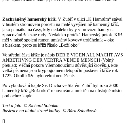
Zachráněný hamerský kříž
. V Zubří v ulici „K Hamrům“ stával
v hustém stromovém porostu na malé vyvýšenině kamenný kříž,
jako památka na časy, kdy nedaleko byly v provozu hamry na
zpracování železné rudy. Nedaleko protéká Hamerský potok. Kříž
měl v místě spojení ramen umístěný kovový trojúhelník – oko
s bleskem, proto se kříži říkalo „Boží oko“.
Ve střední části kříže je nápis DER E VIGEN ALL MACHT AVS
ANBETHVNG DER VERTRA VENDE MENSCH (Volný
překlad: Věčná pokora Všemohoucímu důvěřující člověk.), kde
velká písmena jsou kryptogramem letopočtu postavení kříže rok
1725. Okolí kříže bylo velmi neutěšené.
Po vybudování kaple Sv. Ducha ve Starém Zubří byl roku 2000
hamerský kříž „Boží oko“ renovován a umístěn na důstojné místo
pod ochoz kaple.
Text a foto © Richard Sobotka
Ilustrace na titulní straně knížky © Bára Sobotková
