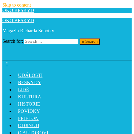
Skip to content
OKO BESKYD
OKO BESKYD
Magazín Richarda Sobotky
Search for:
Search
UDÁLOSTI
BESKYDY
LIDÉ
KULTURA
HISTORIE
POVÍDKY
FEJETON
ODJINUD
O AUTOROVI