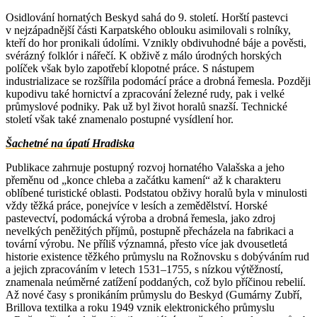
Osidlování hornatých Beskyd sahá do 9. století. Horští pastevci
v nejzápadnější části Karpatského oblouku asimilovali s rolníky,
kteří do hor pronikali údolími. Vznikly obdivuhodné báje a pověsti,
svérázný folklór i nářečí. K obživě z málo úrodných horských
políček však bylo zapotřebí klopotné práce. S nástupem
industrializace se rozšířila podomácí práce a drobná řemesla. Později
kupodivu také hornictví a zpracování železné rudy, pak i velké
průmyslové podniky. Pak už byl život horalů snazší. Technické
století však také znamenalo postupné vysídlení hor.
Šachetné na úpatí Hradiska
Publikace zahrnuje postupný rozvoj hornatého Valašska a jeho
přeměnu od „konce chleba a začátku kamení“ až k charakteru
oblíbené turistické oblasti. Podstatou obživy horalů byla v minulosti
vždy těžká práce, ponejvíce v lesích a zemědělství. Horské
pastevectví, podomácká výroba a drobná řemesla, jako zdroj
nevelkých peněžitých příjmů, postupně přecházela na fabrikaci a
tovární výrobu. Ne příliš významná, přesto více jak dvousetletá
historie existence těžkého průmyslu na Rožnovsku s dobýváním rud
a jejich zpracováním v letech 1531–1755, s nízkou výtěžností,
znamenala neúměrné zatížení poddaných, což bylo příčinou rebelií.
Až nové časy s pronikáním průmyslu do Beskyd (Gumárny Zubří,
Brillova textilka a roku 1949 vznik elektronického průmyslu