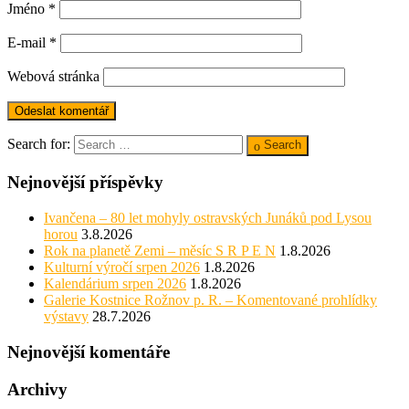
Jméno
*
E-mail
*
Webová stránka
Search for:
Search
Nejnovější příspěvky
Ivančena – 80 let mohyly ostravských Junáků pod Lysou
horou
3.8.2026
Rok na planetě Zemi – měsíc S R P E N
1.8.2026
Kulturní výročí srpen 2026
1.8.2026
Kalendárium srpen 2026
1.8.2026
Galerie Kostnice Rožnov p. R. – Komentované prohlídky
výstavy
28.7.2026
Nejnovější komentáře
Archivy