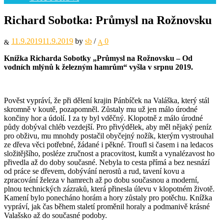
Richard Sobotka: Průmysl na Rožnovsku
11.9.2019
11.9.2019
by
sb
/
0
Knížka Richarda Sobotky „Průmysl na Rožnovsku – Od
vodních mlýnů k železným hamrům“ vyšla v srpnu 2019.
Pověst vypráví, že při dělení krajin Pánbíček na Valáška, který stál
skromně v koutě, pozapomněl. Zůstaly mu už jen málo úrodné
končiny hor a údolí. I za ty byl vděčný. Klopotně z málo úrodné
půdy dobýval chléb vezdejší. Pro přivýdělek, aby měl nějaký peníz
pro obživu, mu mnohdy postačil obyčejný nožík, kterým vystrouhal
ze dřeva věci potřebné, žádané i pěkné. Troufl si časem i na ledacos
složitějšího, posléze zručnost a pracovitost, kumšt a vynalézavost ho
přivedla až do doby současné. Nebyla to cesta přímá a bez nesnází
od práce se dřevem, dobývání nerostů a rud, tavení kovu a
zpracování železa v hamrech až po dobu současnou a moderní,
plnou technických zázraků, která přinesla úlevu v klopotném životě.
Kamení bylo ponecháno horám a hory zůstaly pro potěchu. Knížka
vypráví, jak čas během staletí proměnil horaly a podmanivě krásné
Valašsko až do současné podoby.