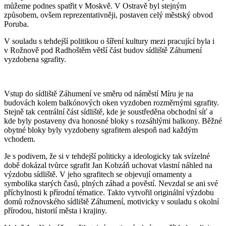
můžeme podnes spatřit v Moskvě. V Ostravě byl stejným
způsobem, ovšem reprezentativněji, postaven celý městský obvod
Poruba.
V souladu s tehdejší politikou o šíření kultury mezi pracující byla i
v Rožnově pod Radhoštěm větší část budov sídliště Záhumení
vyzdobena sgrafity.
Vstup do sídliště Záhumení ve směru od náměstí Míru je na
budovách kolem balkónových oken vyzdoben rozměrnými sgrafity.
Stejně tak centrální část sídliště, kde je soustředěna obchodní síť a
kde byly postaveny dva honosné bloky s rozsáhlými balkony. Běžné
obytné bloky byly vyzdobeny sgrafitem alespoň nad každým
vchodem.
Je s podivem, že si v tehdejší politicky a ideologicky tak svízelné
době dokázal tvůrce sgrafit Jan Kobzáň uchovat vlastní náhled na
výzdobu sídliště. V jeho sgrafitech se objevují ornamenty a
symbolika starých časů, plných záhad a pověstí. Nevzdal se ani své
příchylnosti k přírodní tématice. Takto vytvořil originální výzdobu
domů rožnovského sídliště Záhumení, motivicky v souladu s okolní
přírodou, historií města i krajiny.