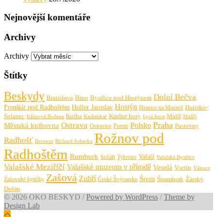
Nejnovější komentáře
Archivy
Archivy
Štítky
Beskydy
Dolní Bečva
Bratislava
Brno
Bystřice pod Hostýnem
Hostýn
Frenštát pod Radhoštěm
Holler Jaroslav
Hutisko-
Hranice na Moravě
Solanec
Krušné hory
Kniha
Malíř
Knihtiskař
Malíři
Klímová Božena
Lysá hora
Praha
Ostrava
Městská knihovna
Polsko
Pustevny
Ostravice
Poezie
Rožnov pod
Radhošť
Richard Sobotka
Recenze
Radhoštěm
Rumburk
Valaši
Soláň
Tylovice
Valašská Bystřice
Valašské Meziříčí
Valašské muzeum v přírodě
Veselá
Vsetín
Vánoce
Zašová
Zubří
Śrem
Zašovské kytičky
České Švýcarsko
Štramberk
Žárský
Dušan
© 2026 OKO BESKYD
/
Powered by WordPress
/
Theme by
Design Lab