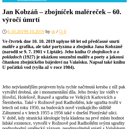
Jan Kobzáň – zbojníček maléreček – 60.
výročí úmrtí
6.10.2019
9.10.2019
by
sb
/
0
Ve čtvrtek dne 10. 10. 2019 uplyne 60 let od předčasné smrtí
malíře a grafika, ale také partyzána a zbojníka Jana Kobzáně
(narodil se 9. 7. 1901 v Liptále). Jeho kniha
O zbojníkoch a o
pokladoch
(1927) je ukázkou souznění malíře a poety a jakousi
čítankou zbojnického bájesloví na Valašsku. Napsal také knihu
U počátků vod (vyšla až v roce 1984).
Jeho nejvlastnějším projevem byla rychle načrtnutá kresba z níž pak
vytvářel drobná, ale i monumentální díla. Jeho fresky lze vidět v
Hovězí, Holešově, Rusavě a sgrafita ve Velkých Karlovicích a
Šternberku. Také v Rožnově pod Radhoštěm, kde sgrafita tvořil v
letech od roku 1950, na budovách nově vznikajícího sídliště
Záhumení a v letech 1955 a 1956 také v dnešní Pionýrské ulici.
V době, kdy stranická ideologie byla kladena na prvé místo hodnot
lidské existence, vytvořil v Rožnově pod Radhoštěm svými sgrafity
podivuhodný umělecký záznam, neodmyslitelně spjatý s Valašskem.