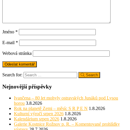
Jméno
*
E-mail
*
Webová stránka
Search for:
Search
Nejnovější příspěvky
Ivančena – 80 let mohyly ostravských Junáků pod Lysou
horou
3.8.2026
Rok na planetě Zemi – měsíc S R P E N
1.8.2026
Kulturní výročí srpen 2026
1.8.2026
Kalendárium srpen 2026
1.8.2026
Galerie Kostnice Rožnov p. R. – Komentované prohlídky
výstavy
28.7.2026