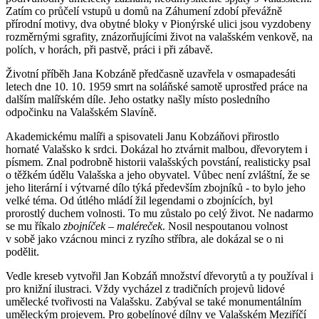
Zatím co průčelí vstupů u domů na Záhumení zdobí převážně
přírodní motivy, dva obytné bloky v Pionýrské ulici jsou vyzdobeny
rozměrnými sgrafity, znázorňujícími život na valašském venkově, na
polích, v horách, při pastvě, práci i při zábavě.
Životní příběh Jana Kobzáně předčasně uzavřela v osmapadesáti
letech dne 10. 10. 1959 smrt na soláňské samotě uprostřed práce na
dalším malířském díle. Jeho ostatky našly místo posledního
odpočinku na Valašském Slavíně.
Akademickému malíři a spisovateli Janu Kobzáňovi přirostlo
hornaté Valašsko k srdci. Dokázal ho ztvárnit malbou, dřevorytem i
písmem. Znal podrobně historii valašských povstání, realisticky psal
o těžkém údělu Valašska a jeho obyvatel. Vůbec není zvláštní, že se
jeho literární i výtvarné dílo týká především zbojníků ­- to bylo jeho
velké téma. Od útlého mládí žil legendami o zbojnících, byl
prorostlý duchem volnosti. To mu zůstalo po celý život. Ne nadarmo
se mu říkalo
zbojníček – maléreček
. Nosil nespoutanou volnost
v sobě jako vzácnou minci z ryzího stříbra, ale dokázal se o ni
podělit.
Vedle kreseb vytvořil Jan Kobzáň množství dřevorytů a ty používal i
pro knižní ilustraci. Vždy vycházel z tradičních projevů lidové
umělecké tvořivosti na Valašsku. Zabýval se také monumentálním
uměleckým projevem. Pro gobelínové dílny ve Valašském Meziříčí