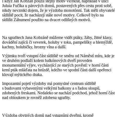
I když Jan Kobzáň použil stejný motiv vícekrát, například v ulici
Juluia Fučíka u párových domů, postavených přes cestu proti sobě,
nikdy nevznikl dojem, že je výzdoba monotónní. Tak měli obyvatelé
sídliště pocit, že nacházejí stále nové motivy. Celkově bylo na
sídlišti Záhumení použito na dvacet odlišných motivů.
Na sgrafitech Jana Kobzáně můžeme vidět ptáky, žáby, žitné klasy,
dovádění zajíců či veverek, holuby v toku, pampelišky a hlemýždě,
kachny, holubičky, hrozny vína a další.
Výjimku tvoří vstupní část sídliště ve směru od Náměstí míru, kde je
ve druhém podlaží kolem balkónových dveří proveden
monumentální výjev, vycházející ze starých pověstí: v horní části
krmí pták mláďata na hnízdě, kdežto ve spodní části další opeřenci
klovají mýtického draka.
Impozantní pojetí výzdoby má pomyslné centrum sídliště
s budovami vybavenými velkými balkony a s řadou sloupů,
zdobených freskami. Nedaleko se nachází podchod, jehož horní část
nad obloukem je rovněž zdobena sgrafity.
Výzdoba obytných domů nad vstupními dveřmi, kromě