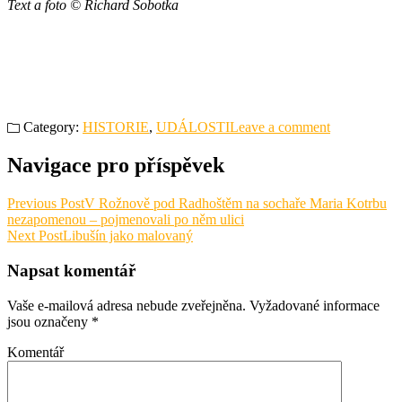
Text a foto © Richard Sobotka
Category:
HISTORIE
,
UDÁLOSTI
Leave a comment
Navigace pro příspěvek
Previous Post
V Rožnově pod Radhoštěm na sochaře Maria Kotrbu
nezapomenou – pojmenovali po něm ulici
Next Post
Libušín jako malovaný
Napsat komentář
Vaše e-mailová adresa nebude zveřejněna.
Vyžadované informace
jsou označeny
*
Komentář