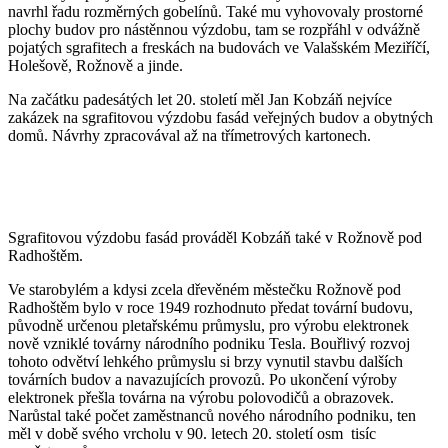
navrhl řadu rozměrných gobelínů. Také mu vyhovovaly prostorné
plochy budov pro nástěnnou výzdobu, tam se rozpřáhl v odvážně
pojatých sgrafitech a freskách na budovách ve Valašském Meziříčí,
Holešově, Rožnově a jinde.
Na začátku padesátých let 20. století měl Jan Kobzáň nejvíce
zakázek na sgrafitovou výzdobu fasád veřejných budov a obytných
domů. Návrhy zpracovával až na třímetrových kartonech.
Sgrafitovou výzdobu fasád prováděl Kobzáň také v Rožnově pod
Radhoštěm.
Ve starobylém a kdysi zcela dřevěném městečku Rožnově pod
Radhoštěm bylo v roce 1949 rozhodnuto předat tovární budovu,
původně určenou pletařskému průmyslu, pro výrobu elektronek
nově vzniklé továrny národního podniku Tesla. Bouřlivý rozvoj
tohoto odvětví lehkého průmyslu si brzy vynutil stavbu dalších
továrních budov a navazujících provozů. Po ukončení výroby
elektronek přešla továrna na výrobu polovodičů a obrazovek.
Narůstal také počet zaměstnanců nového národního podniku, ten
měl v době svého vrcholu v 90. letech 20. století osm tisíc