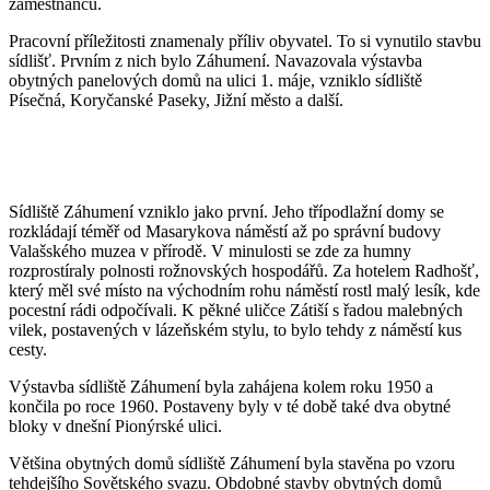
zaměstnanců.
Pracovní příležitosti znamenaly příliv obyvatel. To si vynutilo stavbu
sídlišť. Prvním z nich bylo Záhumení. Navazovala výstavba
obytných panelových domů na ulici 1. máje, vzniklo sídliště
Písečná, Koryčanské Paseky, Jižní město a další.
Sídliště Záhumení vzniklo jako první. Jeho třípodlažní domy se
rozkládají téměř od Masarykova náměstí až po správní budovy
Valašského muzea v přírodě. V minulosti se zde za humny
rozprostíraly polnosti rožnovských hospodářů. Za hotelem Radhošť,
který měl své místo na východním rohu náměstí rostl malý lesík, kde
pocestní rádi odpočívali. K pěkné uličce Zátiší s řadou malebných
vilek, postavených v lázeňském stylu, to bylo tehdy z náměstí kus
cesty.
Výstavba sídliště Záhumení byla zahájena kolem roku 1950 a
končila po roce 1960. Postaveny byly v té době také dva obytné
bloky v dnešní Pionýrské ulici.
Většina obytných domů sídliště Záhumení byla stavěna po vzoru
tehdejšího Sovětského svazu. Obdobné stavby obytných domů