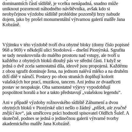
dominantních částí sídliště, je vcelku nenápadná, snadno může
uniknout pozornosti náhodného návštěvníka, avšak kdo si
neobyčejnou výzdobu sídliště prohlédne pozorněji brzy nabude
dojem, jako by prošel monumentální výtvarnou galerií malíře Jana
Kobzáně.
Výjimku v této výzdobě tvoří dva obytné bloky (domy číslo popisné
968 a 969) v někdejší ulici Stodolová – dnešní Pionýrská. Sgrafita
se tady neuskrovnila do malého prostoru nad vstupy, ale tvoří u
každého z obytných bloků dlouhý pás ve střední části. I když se
jedná o dvě zcela samostatná díla, ideově jsou propojená. Každému
z obou sgrafit dominuje žena, na jednom nalévá mléko a na druhém
drží dítě v náručí. Postavy po obou stranách doplňují kolorit
valašských hor prací, muzikou, tancem. Ani jedna ze dvaatřiceti
postav se neopakuje. Oba samostatné výjevy vypodobňují
pospolitost horalů a hor a takto představují „valašskou legendu“.
Ani v případě výzdoby rožnovského sídliště Záhumení a dvou
obytných bloků v Pionýrské ulici nešlo o žádný „
plíšek, ale zvučně
znějící kov
“, jak umělcovu práci hodnotil spisovatel Oldřich Šuleř. A
skutečně, podnes se jedná o jedinečnou galerii výtvarné tvorby
akademického malíře Jana Kobzáně.