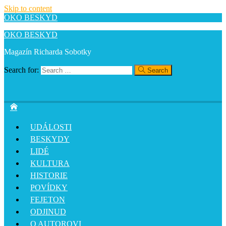
Skip to content
OKO BESKYD
OKO BESKYD
Magazín Richarda Sobotky
Search for:
Search
UDÁLOSTI
BESKYDY
LIDÉ
KULTURA
HISTORIE
POVÍDKY
FEJETON
ODJINUD
O AUTOROVI