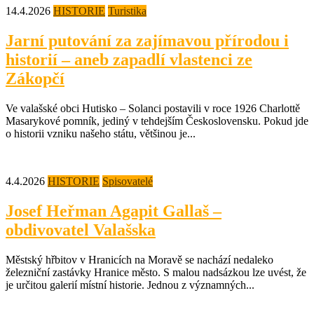
14.4.2026
HISTORIE
Turistika
Jarní putování za zajímavou přírodou i
historií – aneb zapadlí vlastenci ze
Zákopčí
Ve valašské obci Hutisko – Solanci postavili v roce 1926 Charlottě
Masarykové pomník, jediný v tehdejším Československu. Pokud jde
o historii vzniku našeho státu, většinou je...
4.4.2026
HISTORIE
Spisovatelé
Josef Heřman Agapit Gallaš –
obdivovatel Valašska
Městský hřbitov v Hranicích na Moravě se nachází nedaleko
železniční zastávky Hranice město. S malou nadsázkou lze uvést, že
je určitou galerií místní historie. Jednou z významných...