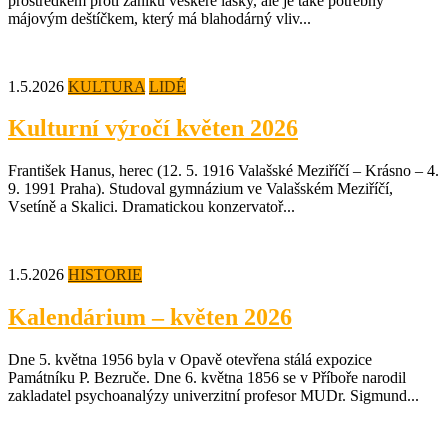
prostředkem proti zániku veškeré lásky, ale je také potřebný
májovým deštíčkem, který má blahodárný vliv...
1.5.2026
KULTURA
LIDÉ
Kulturní výročí květen 2026
František Hanus, herec (12. 5. 1916 Valašské Meziříčí – Krásno – 4.
9. 1991 Praha). Studoval gymnázium ve Valašském Meziříčí,
Vsetíně a Skalici. Dramatickou konzervatoř...
1.5.2026
HISTORIE
Kalendárium – květen 2026
Dne 5. května 1956 byla v Opavě otevřena stálá expozice
Památníku P. Bezruče. Dne 6. května 1856 se v Příboře narodil
zakladatel psychoanalýzy univerzitní profesor MUDr. Sigmund...