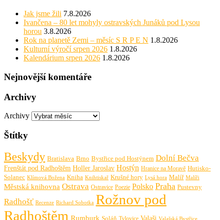
Jak jsme žili
7.8.2026
Ivančena – 80 let mohyly ostravských Junáků pod Lysou
horou
3.8.2026
Rok na planetě Zemi – měsíc S R P E N
1.8.2026
Kulturní výročí srpen 2026
1.8.2026
Kalendárium srpen 2026
1.8.2026
Nejnovější komentáře
Archivy
Archivy
Štítky
Beskydy
Dolní Bečva
Bratislava
Brno
Bystřice pod Hostýnem
Hostýn
Frenštát pod Radhoštěm
Holler Jaroslav
Hutisko-
Hranice na Moravě
Solanec
Krušné hory
Kniha
Malíř
Knihtiskař
Malíři
Klímová Božena
Lysá hora
Praha
Ostrava
Městská knihovna
Polsko
Pustevny
Ostravice
Poezie
Rožnov pod
Radhošť
Richard Sobotka
Recenze
Radhoštěm
Rumburk
Valaši
Soláň
Tylovice
Valašská Bystřice