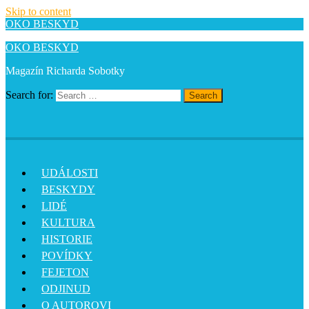
Skip to content
OKO BESKYD
OKO BESKYD
Magazín Richarda Sobotky
Search for:
Search
UDÁLOSTI
BESKYDY
LIDÉ
KULTURA
HISTORIE
POVÍDKY
FEJETON
ODJINUD
O AUTOROVI