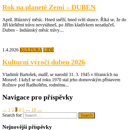
Rok na planetě Zemi – DUBEN
Apríl. Bláznivý měsíc. Hned sněží, hned svítí slunce. Říká se, že do
Jiří kleštěmi trávu nevytáhneš, po Jiřím kladívkem nezatlučeš.
Duben – Indiánský měsíc trávy....
1.4.2026
KULTURA
LIDÉ
Kulturní výročí duben 2026
Vladimír Bartošek, malíř, se narodil 31. 3. 1945 v Hranicích na
Moravě. I když se od roku 1970 stal jeho domovským přístavem
Rožnov pod Radhoštěm, rodnému...
Navigace pro příspěvky
←
1
2
3
4
5
…
18
→
Search for:
Search
Nejnovější příspěvky