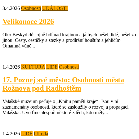
3.4.2026
Osobnosti
UDÁLOSTI
Velikonoce 2026
Oko Beskyd důstojně bdí nad krajinou a já bych nešel, lidé, nešel za
jinou. Cesty, cestičky a stezky a prodírání houštím a jehličím.
Omamná vůně...
1.4.2026
KULTURA
LIDÉ
Osobnosti
17. Poznej své město: Osobnosti města
Rožnova pod Radhoštěm
Valašské muzeum pečuje o „Knihu paměti kraje“. Jsou v ní
zaznamenány osobnosti, které se zasloužily o rozvoj a propagaci
Valašska. Uveďme alespoň některé z těch, kdo měly...
1.4.2026
LIDÉ
Příroda