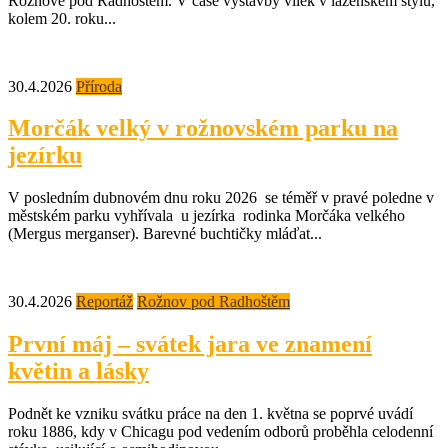
Rožnově pod Radhoštěm. V čase výstavby vilek v lázeňském stylu,
kolem 20. roku...
30.4.2026
Příroda
Morčák velký v rožnovském parku na
jezírku
V posledním dubnovém dnu roku 2026 se téměř v pravé poledne v
městském parku vyhřívala u jezírka rodinka Morčáka velkého
(Mergus merganser). Barevné buchtičky mláďat...
30.4.2026
Reportáž
Rožnov pod Radhoštěm
První máj – svátek jara ve znamení
květin a lásky
Podnět ke vzniku svátku práce na den 1. května se poprvé uvádí
roku 1886, kdy v Chicagu pod vedením odborů proběhla celodenní