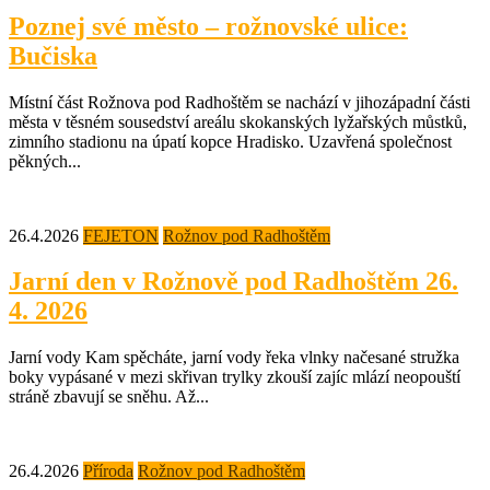
Poznej své město – rožnovské ulice:
Bučiska
Místní část Rožnova pod Radhoštěm se nachází v jihozápadní části
města v těsném sousedství areálu skokanských lyžařských můstků,
zimního stadionu na úpatí kopce Hradisko. Uzavřená společnost
pěkných...
26.4.2026
FEJETON
Rožnov pod Radhoštěm
Jarní den v Rožnově pod Radhoštěm 26.
4. 2026
Jarní vody Kam spěcháte, jarní vody řeka vlnky načesané stružka
boky vypásané v mezi skřivan trylky zkouší zajíc mlází neopouští
stráně zbavují se sněhu. Až...
26.4.2026
Příroda
Rožnov pod Radhoštěm