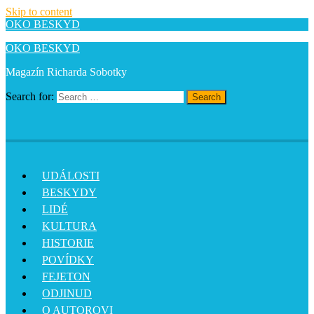
Skip to content
OKO BESKYD
OKO BESKYD
Magazín Richarda Sobotky
Search for:
Search
UDÁLOSTI
BESKYDY
LIDÉ
KULTURA
HISTORIE
POVÍDKY
FEJETON
ODJINUD
O AUTOROVI