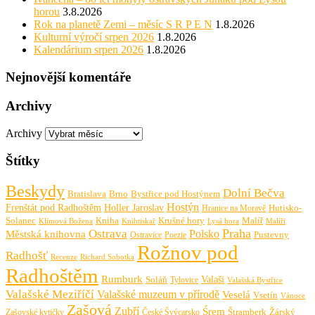
horou
3.8.2026
Rok na planetě Zemi – měsíc S R P E N
1.8.2026
Kulturní výročí srpen 2026
1.8.2026
Kalendárium srpen 2026
1.8.2026
Nejnovější komentáře
Archivy
Archivy
Štítky
Beskydy
Dolní Bečva
Bratislava
Brno
Bystřice pod Hostýnem
Hostýn
Frenštát pod Radhoštěm
Holler Jaroslav
Hutisko-
Hranice na Moravě
Solanec
Krušné hory
Kniha
Malíř
Knihtiskař
Malíři
Klímová Božena
Lysá hora
Praha
Ostrava
Městská knihovna
Polsko
Pustevny
Ostravice
Poezie
Rožnov pod
Radhošť
Richard Sobotka
Recenze
Radhoštěm
Rumburk
Valaši
Soláň
Tylovice
Valašská Bystřice
Valašské Meziříčí
Valašské muzeum v přírodě
Veselá
Vsetín
Vánoce
Zašová
Zubří
Śrem
Zašovské kytičky
České Švýcarsko
Štramberk
Žárský