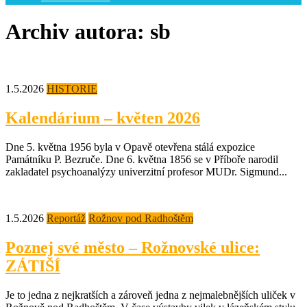
Archiv autora:
sb
1.5.2026
HISTORIE
Kalendárium – květen 2026
Dne 5. května 1956 byla v Opavě otevřena stálá expozice
Památníku P. Bezruče. Dne 6. května 1856 se v Příboře narodil
zakladatel psychoanalýzy univerzitní profesor MUDr. Sigmund...
1.5.2026
Reportáž
Rožnov pod Radhoštěm
Poznej své město – Rožnovské ulice:
ZÁTIŠÍ
Je to jedna z nejkratších a zároveň jedna z nejmalebnějších uliček v