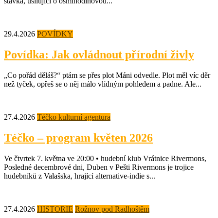
stávka, usilující o osmihodinovou...
29.4.2026
POVÍDKY
Povídka: Jak ovládnout přírodní živly
„Co pořád děláš?“ ptám se přes plot Máni odvedle. Plot měl víc děr
než tyček, opřeš se o něj málo vlídným pohledem a padne. Ale...
27.4.2026
Téčko kulturní agentura
Téčko – program květen 2026
Ve čtvrtek 7. května ve 20:00 • hudební klub Vrátnice Rivermons,
Posledné decembrové dni, Duben v Pešti Rivermons je trojice
hudebníků z Valašska, hrající alternative-indie s...
27.4.2026
HISTORIE
Rožnov pod Radhoštěm