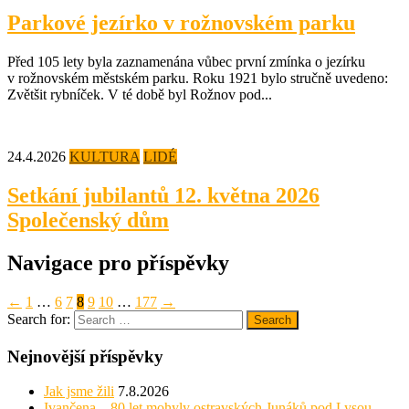
Parkové jezírko v rožnovském parku
Před 105 lety byla zaznamenána vůbec první zmínka o jezírku
v rožnovském městském parku. Roku 1921 bylo stručně uvedeno:
Zvětšit rybníček. V té době byl Rožnov pod...
24.4.2026
KULTURA
LIDÉ
Setkání jubilantů 12. května 2026
Společenský dům
Navigace pro příspěvky
←
1
…
6
7
8
9
10
…
177
→
Search for:
Search
Nejnovější příspěvky
Jak jsme žili
7.8.2026
Ivančena – 80 let mohyly ostravských Junáků pod Lysou